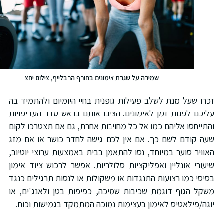
שמירה על שגרת אימונים בחורף הרבלייף, צילום יחצ
כרו שעל מנת לשלב פעילות גופנית בחיי היומיום ולהתמיד בה
ליכם לפנות זמן לאימונים. הציבו אותם בראש סדר העדיפויות
התייחסו אליהם כמו אל כל מחויבות אחרת, גם אם תצטרכו לקום
עה קודם לשם כך. אם אין לכם גישה לחדר כושר או אם מזג
אוויר סוער במיוחד, נסו להתאמן בבית באמצעות ערוצי יוטיוב,
יעורי אונליין ואפליקציות סלולריות. אפשר לרכוש ציוד אימון
סיסי כמו רצועות התנגדות או משקולות או לנסות תרגילים כנגד
שקל הגוף דוגמת שכיבות שמיכה, כפיפות בטן ולאנג'ים, או
וגה/פילאטיס לאימון בעצימות נמוכה המתמקד בגמישות וכוח.