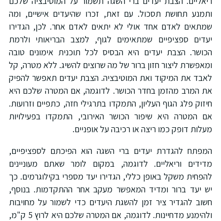
יאליים. הצבת יעדים ברי השגה תשמור על המוטיבציה שלכם
תמנע תחושת תסכול. עם זאת, זכרו שהיעדים אישיים, ומה
מתאים לאדם אחד אולי לא יתאים לאדם אחר. לכן, הגדירו
עדים ספציפיים שמתאימים לגוף, למצב הבריאותי ולרמת
כושר. הצבת יעדים היא הבסיס לכל תוכנית אימונים טובה
מאפשרת ליצור חזון ברור של מה שרוצים להשיג. ללא מטרה, קל
אבד את המיקוד ואת המוטיבציה. הצבת יעדים תאפשר להפיק
ת המרב מהזמן בחדר הכושר. לדוגמה, אם המטרה שלכם היא
יזוק פלג הגוף העליון, התמקדו בתרגילי חזה, כתפיים וזרועות.
ם המטרה היא שיפור הכושר האירובי, התמקדו בפעילויות
עלות דופק כמו ריצה או רכיבה על אופניים.
מפתח להגדרת יעדים ברי השגה הוא הפיכתם לספציפיים,
דידים וריאליים. לדוגמה, במקום לומר שאתם מעוניינים
הפחית משקל באופן כללי, הגדירו יעד מספרי בקילוגרמים. כך
ש יעד ברור ומדיד המאפשר מעקב אחר ההתקדמות. בנוסף,
שוב להגדיר ציר זמן להשגת היעדים כדי לשמור על מחויבות
ולהימנע מדחיינות. לדוגמה, אם המטרה שלכם היא לרוץ 5 ק"מ,