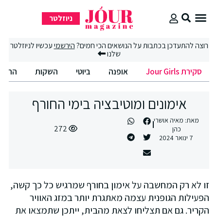
ניוזלטר
קירת Jour Girls
וצה להתעדכן בכתבות על הנושאים הכי חמים?
הירשמי
עכשיו לניוזלטר
שלנו
סקירת Jour Girls
אופנה
ביוטי
השקות
החיים הט
אימונים ומוטיבציה בימי החורף
מאת:
מאיה אושרי
272
כהן
7 ינואר 2024
ו לא רק המחשבה על אימון בחורף שמרגיש כל כך קשה,
פעילות הגופנית עצמה מאתגרת יותר במזג האוויר
קריר. גם אם תצליחו לצאת מהבית, ייתכן שתמצאו את