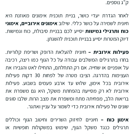
"ג נוספים.
אחר הגדרת יעדי כושר, בניית תוכנית אימונים מאוזנת היא
יונית לשמירה על כושר כללי. שילוב
אימונים
אירוביים, אימוני
וח ותרגילי גמישות
יסייע לכם בבניית סיבולת, כוח וגמישות.
יוק המטרות יסייע בבניית תוכנית להשגתן.
עילות אירובית –
חיונית להעלאת הדופק ושריפת קלוריות.
חרו בתרגילים המשלבים עבודה על כל הגוף כמו ריצה, רכיבה
ל אופניים או שחייה. אם רק התחלתם, התחילו לאט והגבירו את
העצימות בהדרגה. הציבו מטרה של לפחות 30 דקות פעילות
ירובית בכל אימון, שלוש עד ארבע פעמים בשבוע. פעילות
ירובית לא רק מסייעת בהפחתת משקל, היא גם משפרת את
ריאות הלב, מפחיתה מתח ומשפרת את מצב הרוח. שלבו סוגים
ונים של פעילות אירובית כדי לשמור על עניין ואתגר.
ימון כוח –
חיוניים לחיזוק השרירים וחיטוב הגוף וכוללים
רגילים כנגד משקל הגוף, שימוש במשקולות חופשיות או