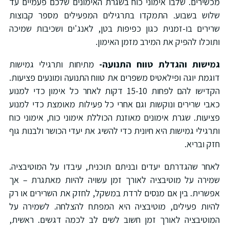
כשירים. שלבו אימוני כוח בשגרת האימונים שלכם פעמיים עד
לוש בשבוע. התמקדו בתרגילים המפעילים מספר קבוצות
רירים בו-זמנית כגון כפיפות בטן, לאנג'ים ושכיבות שמיכה
תוכלו להפיק את המירב מזמן האימון.
מישות והגדלת טווח התנועה-
מתיחות ותרגילי גמישות
וגמת יוגה ופילאטיס משפרים את טווח התנועה ומונעים פציעות.
הקדישו להם לפחות 15-10 דקות לאחר כל אימון כדי למנוע
אבי שרירים ונוקשות וגם אחרי כל פעילות מאומצת כדי למנוע
ציעות. שגרת אימונים מאוזנת הכוללת אימוני כוח, אימוני כוח
תרגילי גמישות היא חיונית כדי להשיג את יעדי הכושר ולבנות גוף
זק ובריא.
אחר שהגדרתם יעדים ובניתם תוכנית, עיבדו על המוטיבציה.
מירה על מוטיבציה לאורך זמן עשויה להיות מאתגרת – אך
פשרית. בין אם מנסים לרדת במשקל, לחזק את השרירים או רק
היות פעילים, מוטיבציה היא המפתח להצלחה. לשמירה על
מוטיבציה לאורך זמן חשוב לשים לב לכמה דגשים. ראשית,