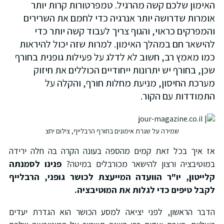
אימון שלכם קשה מהרגיל. טמפרטורות קרות יותר
ומרות שדרושה יותר אנרגיה כדי לחמם את השרירים
המפרקים כראוי, והגוף צריך לעבוד קשה יותר כדי
הישאר חם במהלך האימון. למרות שזה יכול להיראות
מו מאמץ רב, חשוב לא לדלג על פעילות גופנית בחורף
כן, בחורף יש יתרונות ייחודיים הכוללים את חיזוק
ערכת החיסון, מניעת מחלות חורף, והקלה על
תמודדות עם הקור.
שמירה על שגרת אימונים בחורף הרבלייף, צילום יחצ
ז איך בכל זאת קמים מהספה בעונה הקרה בה חלה ירידה
מוטיבציה ורצון להישאר מכורבלים במיטה?
פנינו לסמנתה
לייטון, יו"ר הוועדה המייעצת לכושר גופני, הרבלייף
קבל טיפים כדי לגלות את המוטיבציה.
דבר הראשון, לפני יציאה למסע הכושר הוא הגדרת יעדים