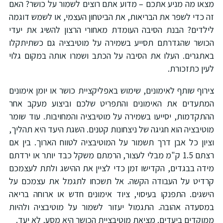
צאו מה מניע אתכם – מדוע אתם רוצים לשמור על כושר? האם
ה כדי לשפר את הבריאות, את הביטחון העצמי, או לשמש דוגמה
ילדים? הבנת הסיבה העומדת מאחורי הרצון להשיג את יעדי
כושר שהגדרתם תסייע בשמירה על מוטיבציה גם כשתיתקלו
אתגרים. העלו את הסיבה על הכתב ושמרו אותה במקום גלוי
עין כתזכורת.
ירוף שותף לאימונים, שימוש באפליקציית כושר או יומן אימונים
מתעדים את האימונים והתפריט שלכם וביצוע מעקב אחר
התקדמות, יסייעו בשמירה על מוטיבציה והמחויבות. עוד שומר
וטיבציה הוא חגיגה של ניצחונות קטנים. השגת היעד היא תהליך,
ציון כל אבן דרך תשמור על המוטיבציה לטווח הארוך. בין אם
רצתם 1.5 ק"מ מבלי לעצור, הרמתם משקל כבד יותר או ירדתם
ידה בבגדים, הקדישו זמן כדי לציין את ההישג ולתת לעצמכם
רדיט על העבודה הקשה. אל תשכחו לתגמל את עצמכם על
ישגים. התפנקו בעיסוי, ציוד אימונים חדש או ארוחה בריאה
מסעדה אהובה. התגמול יעזור לשמור על מוטיבציה ולהיות
מוקדים ביעדים. מציאת מוטיבציית הכושר היא מסע, לא יעד.