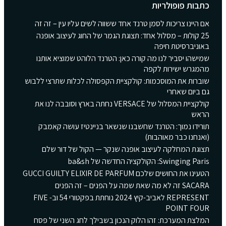
כתבות פופולריות
אם היינו צריכות לסמן טרנד אחד ששווה לשים עליו עין – זה זה
25 קולות – מסלול אחד: תצוגת הגמר של החוג לעיצוב אופנה
באוניברסיטת חיפה
שמישהו יסביר לנו מה קורה כאן: הטרנד הלוהט שמוציא אותנו
מהמגרש ישירות לקפה
שוברות את המוסכמות: קולקציית הקפסולה לכלות שתרצי ללבוש
גם ביום שאחרי
קולקציית המסלול של VERSACE נחתה בארץ וסובבה לנו את
הראש
תורידו נמוך: הטרנד שחשבנו שנשאר בניינטיז עושה קאמבק
(ואנחנו כבר מאוהבות)
תצוגת המחלקה לעיצוב אופנה שנקר — הקול של דור שלם
Swinging Paris: הקולקציה החדשה של ba&sh
הטעינו את החושים שלכם GUCCI GUILTY ELIXIR DE PARFUM
SACARA זה לא מה שאת שמה על הפנים – זה הפנים
REPRESENT לאביב-קיץ 2024 נוחתת בפקטורי 54 וב- FIVE
POINT FOUR
המלצת המערכת: זהו הלוק הנכון בשבילך לחג השני של פסח