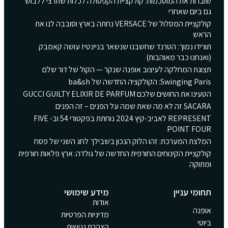
שוברות את המוסכמות: קולקציית הקפסולה לכלות שתרצי ללבוש
גם ביום שאחרי
קולקציית המסלול של VERSACE נחתה בארץ וסובבה לנו את
הראש
תורידו נמוך: הטרנד שחשבנו שנשאר בניינטיז עושה קאמבק
(ואנחנו כבר מאוהבות)
תצוגת המחלקה לעיצוב אופנה שנקר — הקול של דור שלם
Swinging Paris: הקולקציה החדשה של ba&sh
הטעינו את החושים שלכם GUCCI GUILTY ELIXIR DE PARFUM
SACARA זה לא מה שאת שמה על הפנים – זה הפנים
REPRESENT לאביב-קיץ 2024 נוחתת בפקטורי 54 וב- FIVE
POINT FOUR
המלצת המערכת: זהו הלוק הנכון בשבילך לחג השני של פסח
קולקציית הקינוחים החורפית החדשה של גולדה: ארץ פלאות חורפית
ומתוקה
תחומי עניין
מידע שימושי
אודות
אופנה
מדיניות הפרטיות
ביוטי
הצהרת נגישות