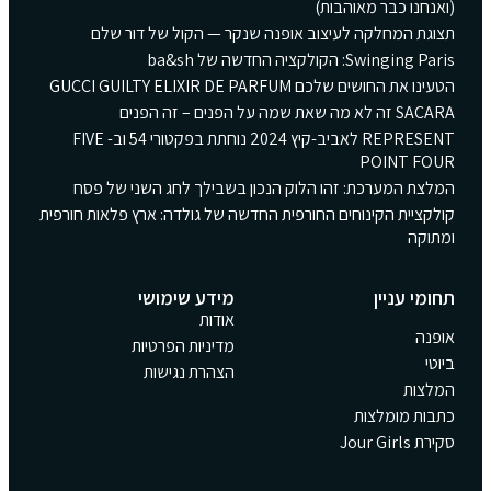
(ואנחנו כבר מאוהבות)
תצוגת המחלקה לעיצוב אופנה שנקר — הקול של דור שלם
Swinging Paris: הקולקציה החדשה של ba&sh
הטעינו את החושים שלכם GUCCI GUILTY ELIXIR DE PARFUM
SACARA זה לא מה שאת שמה על הפנים – זה הפנים
REPRESENT לאביב-קיץ 2024 נוחתת בפקטורי 54 וב- FIVE
POINT FOUR
המלצת המערכת: זהו הלוק הנכון בשבילך לחג השני של פסח
קולקציית הקינוחים החורפית החדשה של גולדה: ארץ פלאות חורפית
ומתוקה
תחומי עניין
מידע שימושי
אודות
אופנה
מדיניות הפרטיות
ביוטי
הצהרת נגישות
המלצות
כתבות מומלצות
סקירת Jour Girls