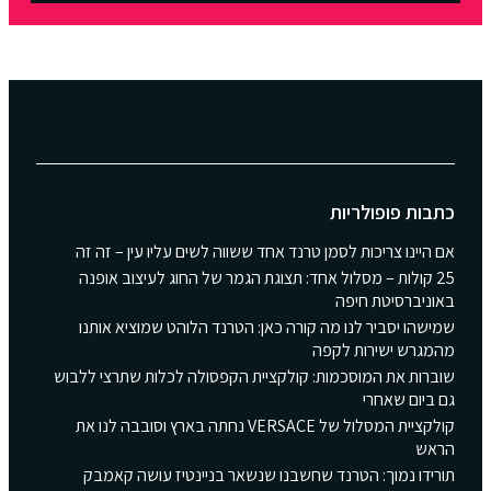
כתבות פופולריות
אם היינו צריכות לסמן טרנד אחד ששווה לשים עליו עין – זה זה
25 קולות – מסלול אחד: תצוגת הגמר של החוג לעיצוב אופנה
באוניברסיטת חיפה
שמישהו יסביר לנו מה קורה כאן: הטרנד הלוהט שמוציא אותנו
מהמגרש ישירות לקפה
שוברות את המוסכמות: קולקציית הקפסולה לכלות שתרצי ללבוש
גם ביום שאחרי
קולקציית המסלול של VERSACE נחתה בארץ וסובבה לנו את
הראש
תורידו נמוך: הטרנד שחשבנו שנשאר בניינטיז עושה קאמבק