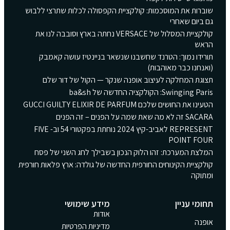
שוברות את המוסכמות: קולקציית הקפסולה לכלות שתרצי ללבוש
גם ביום שאחרי
קולקציית המסלול של VERSACE נחתה בארץ וסובבה לנו את
הראש
תורידו נמוך: הטרנד שחשבנו שנשאר בניינטיז עושה קאמבק
(ואנחנו כבר מאוהבות)
תצוגת המחלקה לעיצוב אופנה שנקר — הקול של דור שלם
Swinging Paris: הקולקציה החדשה של ba&sh
הטעינו את החושים שלכם GUCCI GUILTY ELIXIR DE PARFUM
SACARA זה לא מה שאת שמה על הפנים – זה הפנים
REPRESENT לאביב-קיץ 2024 נוחתת בפקטורי 54 וב- FIVE
POINT FOUR
המלצת המערכת: זהו הלוק הנכון בשבילך לחג השני של פסח
קולקציית הקינוחים החורפית החדשה של גולדה: ארץ פלאות חורפית
ומתוקה
תחומי עניין
מידע שימושי
אודות
אופנה
מדיניות הפרטיות