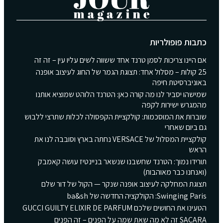
כתבות פופולריות
אם היינו צריכות לסמן טרנד אחד ששווה לשים עליו עין – זה זה
25 קולות – מסלול אחד: תצוגת הגמר של החוג לעיצוב אופנה
באוניברסיטת חיפה
שמישהו יסביר לנו מה קורה כאן: הטרנד הלוהט שמוציא אותנו
מהמגרש ישירות לקפה
שוברות את המוסכמות: קולקציית הקפסולה לכלות שתרצי ללבוש
גם ביום שאחרי
קולקציית המסלול של VERSACE נחתה בארץ וסובבה לנו את
הראש
תורידו נמוך: הטרנד שחשבנו שנשאר בניינטיז עושה קאמבק
(ואנחנו כבר מאוהבות)
תצוגת המחלקה לעיצוב אופנה שנקר — הקול של דור שלם
Swinging Paris: הקולקציה החדשה של ba&sh
הטעינו את החושים שלכם GUCCI GUILTY ELIXIR DE PARFUM
SACARA זה לא מה שאת שמה על הפנים – זה הפנים