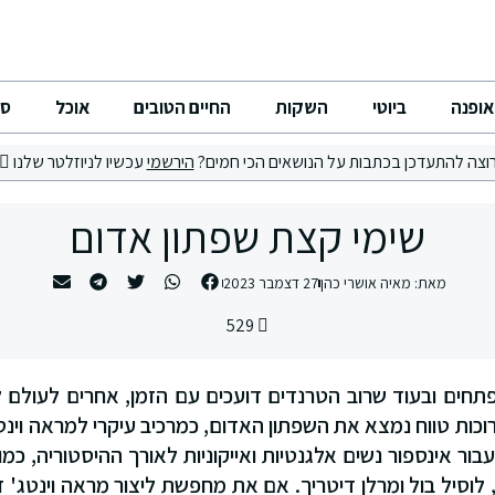
אופנה
ביוטי
השקות
החיים הטובים
אוכל
סי
וצה להתעדכן בכתבות על הנושאים הכי חמים?
הירשמי
עכשיו לניוזלטר שלנו
שימי קצת שפתון אדום
מאת:
מאיה אושרי כהן
27 דצמבר 2023
529
פתחים ובעוד שרוב הטרנדים דועכים עם הזמן, אחרים לעולם 
רוכות טווח נמצא את השפתון האדום, כמרכיב עיקרי למראה וינטג
בור אינספור נשים אלגנטיות ואייקוניות לאורך ההיסטוריה, כמו 
ד, לוסיל בול ומרלן דיטריך. אם את מחפשת ליצור מראה וינטג' 