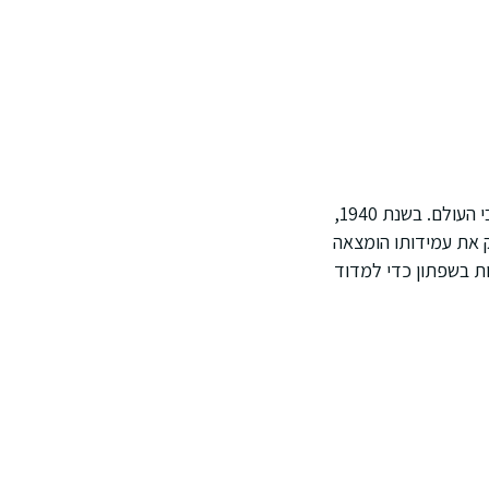
פיתח מוצרי איפור שאומצו על ידי רוב אולפני הוליווד וקולנוע ברחבי העולם. בשנת 1940,
ור. כדי לבדוק את עמידותו הומצאה
ות בשפתון כדי למדוד