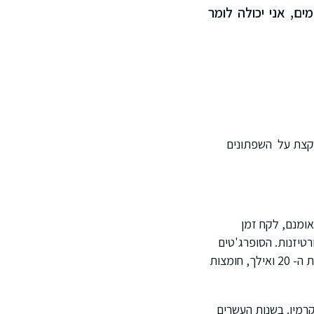
, אני יכולה לומר
ד קצת על השפתונים
ממשיך את מקורותיו. אומנם, לקח זמן
טיזנות. הסופרג'טים
של שנות ה- 19 אימצו אותו כאות מרד. שפתונים מוקדמים הכילו צבעים טבעיים. עם זאת משנות ה- 20 ואילך, חומצות
רמין. בשנות העשרים