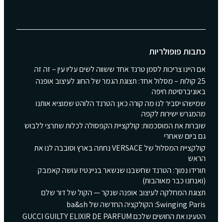
כתבות פופולריות
אם היינו צריכות לסמן טרנד אחד ששווה לשים עליו עין – זה זה
25 קולות – מסלול אחד: תצוגת הגמר של החוג לעיצוב אופנה
באוניברסיטת חיפה
שמישהו יסביר לנו מה קורה כאן: הטרנד הלוהט שמוציא אותנו
מהמגרש ישירות לקפה
שוברות את המוסכמות: קולקציית הקפסולה לכלות שתרצי ללבוש
גם ביום שאחרי
קולקציית המסלול של VERSACE נחתה בארץ וסובבה לנו את
הראש
תורידו נמוך: הטרנד שחשבנו שנשאר בניינטיז עושה קאמבק
(ואנחנו כבר מאוהבות)
תצוגת המחלקה לעיצוב אופנה שנקר — הקול של דור שלם
Swinging Paris: הקולקציה החדשה של ba&sh
הטעינו את החושים שלכם GUCCI GUILTY ELIXIR DE PARFUM