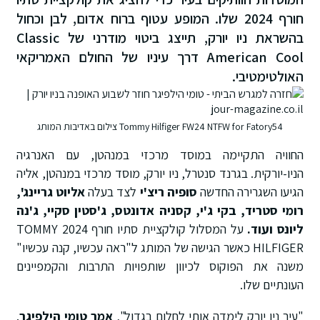
חורף 2024 שלו. המופע עטוף ברוח אדום, לבן וכחול
בהשראת ניו יורק, תייצג ביטוי מודרני של Classic
American Cool דרך עיניו של החולם האמריקאי
האולטימטיבי.
Tommy Hilfiger FW24 NTFW for Fatory54 צילום באדיבות המותג
החוויה התקיימה במוסד מרכזי במנהטן, עם האנרגיה
הניו-יורקית. בגרנד סנטרל, ניו יורק, מוסד מרכזי במנהטן, אליה
הגיעו השגרירה החדשה
סופיה ריצ'י
לצד בעלה
אליוט גריינג',
רומי סטריד, בקי ג'י, קסניה אדונטס, ג'סטין סקיי, ג'נה
ליונס ועוד
.
על המסלול קולקציית סתיו חורף 2024 TOMMY
HILFIGER כאשר הגישה של המותג ל"ראה עכשיו, קנה עכשיו"
משנה את הפוקוס לכיוון שותפויות התרבות והקמפיינים
העונתיים שלו.
"עיר ניו יורק לימדה אותי לחלום בגדול",
אמר טומי הילפיגר
.