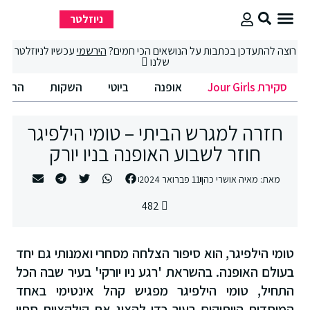
ניוזלטר
סקירת Jour Girls
סיבוב קניות
החיים הטובים
רוצה להתעדכן בכתבות על הנושאים הכי חמים?
הירשמי
עכשיו לניוזלטר
שלנו
סקירת Jour Girls
אופנה
ביוטי
השקות
החיים הט
חזרה למגרש הביתי – טומי הילפיגר
חוזר לשבוע האופנה בניו יורק
מאת:
מאיה אושרי כהן
11 פברואר 2024
482
טומי הילפיגר, הוא סיפור הצלחה מסחרי ואמנותי גם יחד
בעולם האופנה. בהשראת 'רגע ניו יורקי' בעיר שבה הכל
התחיל, טומי הילפיגר מפגיש קהל אינטימי באחד
המוסדות הוותיקים בעיר כדי להציג את קולקציית סתיו