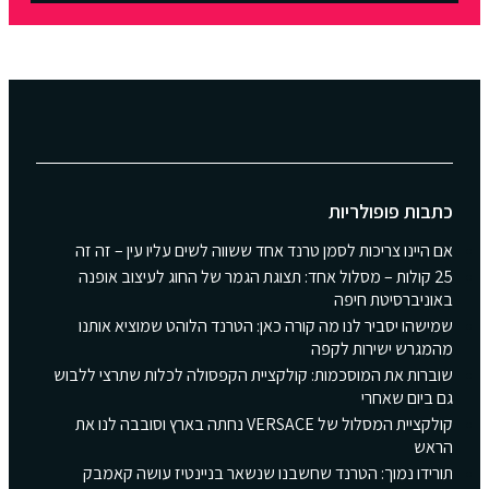
כתבות פופולריות
אם היינו צריכות לסמן טרנד אחד ששווה לשים עליו עין – זה זה
25 קולות – מסלול אחד: תצוגת הגמר של החוג לעיצוב אופנה
באוניברסיטת חיפה
שמישהו יסביר לנו מה קורה כאן: הטרנד הלוהט שמוציא אותנו
מהמגרש ישירות לקפה
שוברות את המוסכמות: קולקציית הקפסולה לכלות שתרצי ללבוש
גם ביום שאחרי
קולקציית המסלול של VERSACE נחתה בארץ וסובבה לנו את
הראש
תורידו נמוך: הטרנד שחשבנו שנשאר בניינטיז עושה קאמבק