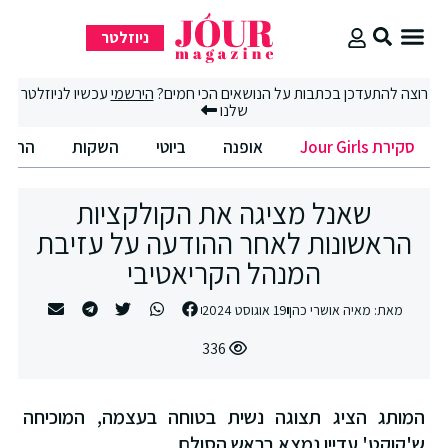
ניוזלטר
סקירת Jour Girls
סיבוב קניות
החיים הטובים
רוצה להתעדכן בכתבות על הנושאים הכי חמים?
הירשמי
עכשיו לניוזלטר
שלנו
סקירת Jour Girls
אופנה
ביוטי
השקות
החיים
שאנל מציגה את הקולקציות
הראשונות לאחר ההודעה על עזיבת
המנהל הקריאטיבי
מאת:
מאיה אושרי כהן
19 אוגוסט 2024
336
המותג הציג תצוגה נשית בטוחה בעצמה, המוכיחה
ש'קוקט' עדיין נמצא בראש הסולם.