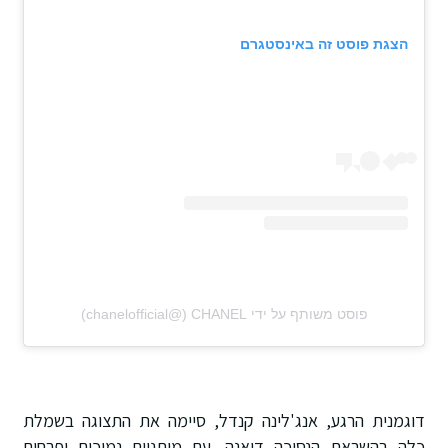
הצגת פוסט זה באינסטגרם
פוסט משותף על ידי ‏‎CHANEL‎‏ (@‏‎chanelofficial‎‏)
דוגמנית הרגע, אנג'לינה קנדל, סיימה את התצוגה בשמלת
כלה בהשראת הנסיכה דיאנה, עם מותניים נמוכים ופרחים