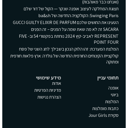
(ואנחנו כבר מאוהבות)
תצוגת המחלקה לעיצוב אופנה שנקר — הקול של דור שלם
Swinging Paris: הקולקציה החדשה של ba&sh
הטעינו את החושים שלכם GUCCI GUILTY ELIXIR DE PARFUM
SACARA זה לא מה שאת שמה על הפנים – זה הפנים
REPRESENT לאביב-קיץ 2024 נוחתת בפקטורי 54 וב- FIVE
POINT FOUR
המלצת המערכת: זהו הלוק הנכון בשבילך לחג השני של פסח
קולקציית הקינוחים החורפית החדשה של גולדה: ארץ פלאות חורפית
ומתוקה
תחומי עניין
מידע שימושי
אודות
אופנה
מדיניות הפרטיות
ביוטי
הצהרת נגישות
המלצות
כתבות מומלצות
סקירת Jour Girls