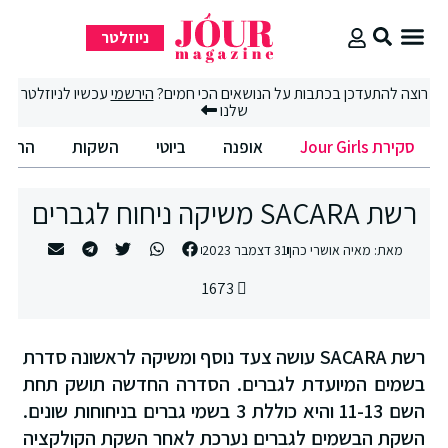
ניוזלטר
סקירת Jour Girls
סיבוב קניות
החיים הטובים
רוצה להתעדכן בכתבות על הנושאים הכי חמים?
הירשמי
עכשיו לניוזלטר
שלנו
סקירת Jour Girls
אופנה
ביוטי
השקות
החיים
רשת SACARA משיקה ניחוח לגברים
מאת:
מאיה אושרי כהן
31 דצמבר 2023
1673
רשת SACARA עושה צעד נוסף ומשיקה לראשונה סדרת
בשמים המיועדת לגברים. הסדרה החדשה תושק תחת
השם 11-13 והיא כוללת 3 בשמי גברים בניחוחות שונים.
השקת הבשמים לגברים נערכת לאחר השקת הקולקציה