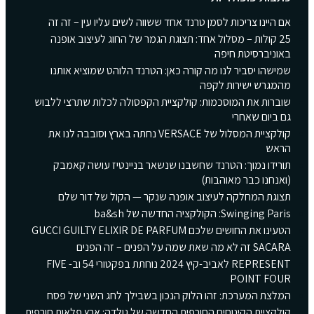
אם היינו צריכות לסמן טרנד אחד ששווה לשים עליו עין – זה זה
25 קולות – מסלול אחד: תצוגת הגמר של החוג לעיצוב אופנה
באוניברסיטת חיפה
שמישהו יסביר לנו מה קורה כאן: הטרנד הלוהט שמוציא אותנו
מהמגרש ישירות לקפה
שוברות את המוסכמות: קולקציית הקפסולה לכלות שתרצי ללבוש
גם ביום שאחרי
קולקציית המסלול של VERSACE נחתה בארץ וסובבה לנו את
הראש
תורידו נמוך: הטרנד שחשבנו שנשאר בניינטיז עושה קאמבק
(ואנחנו כבר מאוהבות)
תצוגת המחלקה לעיצוב אופנה שנקר — הקול של דור שלם
Swinging Paris: הקולקציה החדשה של ba&sh
הטעינו את החושים שלכם GUCCI GUILTY ELIXIR DE PARFUM
SACARA זה לא מה שאת שמה על הפנים – זה הפנים
REPRESENT לאביב-קיץ 2024 נוחתת בפקטורי 54 וב- FIVE
POINT FOUR
המלצת המערכת: זהו הלוק הנכון בשבילך לחג השני של פסח
קולקציית הקינוחים החורפית החדשה של גולדה: ארץ פלאות חורפית