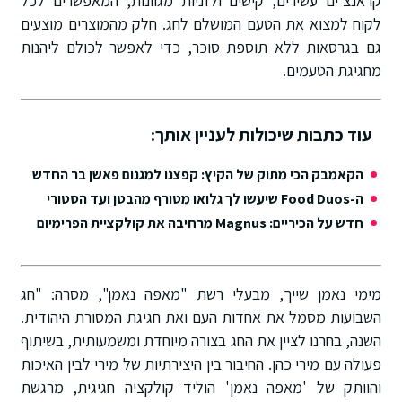
קראנצ'ים עשירים, קישים ולזניות מגוונות, המאפשרים לכל
לקוח למצוא את הטעם המושלם לחג. חלק מהמוצרים מוצעים
גם בגרסאות ללא תוספת סוכר, כדי לאפשר לכולם ליהנות
מחגיגת הטעמים.
עוד כתבות שיכולות לעניין אותך:
הקאמבק הכי מתוק של הקיץ: קפצנו למגנום פאשן בר החדש
ה-Food Duos שיעשו לך גלואו מטורף מהבטן ועד הסטורי
חדש על הכיריים: Magnus מרחיבה את קולקציית הפרימיום
מימי נאמן שייך, מבעלי רשת "מאפה נאמן", מסרה: "חג
השבועות מסמל את אחדות העם ואת חגיגת המסורת היהודית.
השנה, בחרנו לציין את החג בצורה מיוחדת ומשמעותית, בשיתוף
פעולה עם מירי כהן. החיבור בין היצירתיות של מירי לבין האיכות
והוותק של 'מאפה נאמן' הוליד קולקציה חגיגית, מרגשת