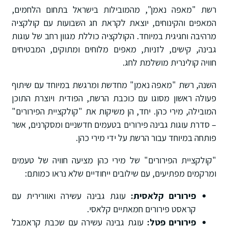
רשת "מאפה נאמן", מהמובילות בישראל בתחום הלחמים,
המאפים והקינוחים, יוצאת לקראת חג השבועות עם קולקציה
מרהיבה וחגיגית במיוחד. הקולקציה כוללת מגוון רחב של עוגות
גבינה, קישים, לזניות, מאפים מלוחים ומתוקים, המבטיחים
חוויה קולינרית מושלמת לחג.
השנה, רשת "מאפה נאמן" מחדשת ומרגשת במיוחד עם שיתוף
פעולה ראשון מסוגו עם כוכבת הרשת, הפודית ויוצרת התוכן
המובילה, מירי כהן. יחד, הן משיקות את "קולקציית הפירורים"
– סדרת עוגות גבינה פירורים בטעמים חדשניים ומסקרנים, אשר
פותחה במיוחד עבור הרשת על ידי מירי כהן.
"קולקציית הפירורים" של מירי כהן מציעה חוויה של טעמים
ומרקמים מפתיעים, עם שילובים ייחודיים שלא נראו כמותם:
פירורים קלאסית:
עוגת גבינה עשירה ואוורירית עם
קראסט פירורים חמאתיים קלאסי.
פירורים פטל:
עוגת גבינה עשירה עם שכבת קראמבל