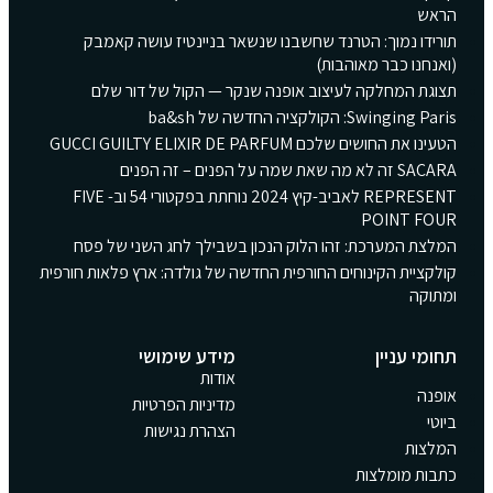
הראש
תורידו נמוך: הטרנד שחשבנו שנשאר בניינטיז עושה קאמבק
(ואנחנו כבר מאוהבות)
תצוגת המחלקה לעיצוב אופנה שנקר — הקול של דור שלם
Swinging Paris: הקולקציה החדשה של ba&sh
הטעינו את החושים שלכם GUCCI GUILTY ELIXIR DE PARFUM
SACARA זה לא מה שאת שמה על הפנים – זה הפנים
REPRESENT לאביב-קיץ 2024 נוחתת בפקטורי 54 וב- FIVE
POINT FOUR
המלצת המערכת: זהו הלוק הנכון בשבילך לחג השני של פסח
קולקציית הקינוחים החורפית החדשה של גולדה: ארץ פלאות חורפית
ומתוקה
תחומי עניין
מידע שימושי
אודות
אופנה
מדיניות הפרטיות
ביוטי
הצהרת נגישות
המלצות
כתבות מומלצות