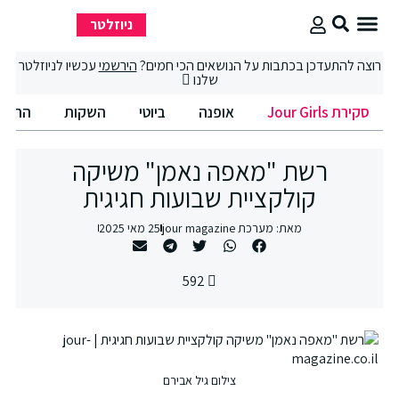
ניוזלטר
סקירת Jour Girls
סיבוב קניות
החיים הטובים
רוצה להתעדכן בכתבות על הנושאים הכי חמים?
הירשמי
עכשיו לניוזלטר
שלנו
סקירת Jour Girls
אופנה
ביוטי
השקות
החיים
רשת "מאפה נאמן" משיקה
קולקציית שבועות חגיגית
מאת:
מערכת jour magazine
25 מאי 2025
592
צילום גיל אבירם