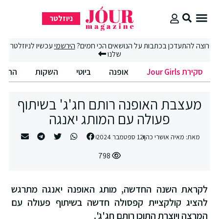
ניוזלטר
סקירת Jour Girls
רוצה להתעדכן בכתבות על הנושאים הכי חמים?
הירשמי
עכשיו לניוזלטר
שלנו
סקירת Jour Girls
אופנה
ביוטי
השקות
החיים הט
מעצבת האופנה רותם חג'ג' בשיתוף
פעולה עם המותג יאנגה
מאת:
מאיה אושרי כהן
12 ספטמבר 2024
798
לקראת השנה החדשה, מותג האופנה יאנגה מתרגש
להציג קולקציית קפסולה חדשה בשיתוף פעולה עם
המרצה ויוצרת התוכן רותם חג'ג'.