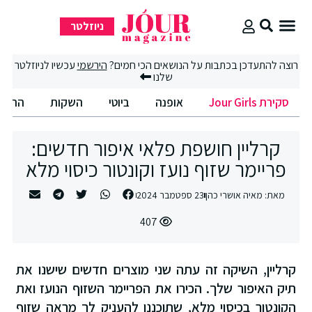
ניוזלטר
סקירת Jour Girls
רוצה להתעדכן בכתבות על הנושאים הכי חמים?
הירשמי
עכשיו לניוזלטר
שלנו
סקירת Jour Girls
אופנה
ביוטי
השקות
החיים
קרליין חושפת פלאי איפור חדשים:
פריימר שזוף נועז וקונטור כיסוי מלא
מאת:
מאיה אושרי כהן
23 ספטמבר 2024
407
קרליין, השיקה זה עתה שני מוצרים חדשים שישנו את
תיק האיפור שלך. הכירו את הפריימר השזוף הנועז ואת
הקונטור בכיסוי מלא, שתוכננו להעניק לך מראה שזוף