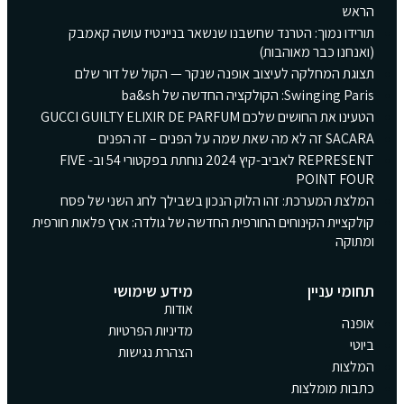
הראש
תורידו נמוך: הטרנד שחשבנו שנשאר בניינטיז עושה קאמבק
(ואנחנו כבר מאוהבות)
תצוגת המחלקה לעיצוב אופנה שנקר — הקול של דור שלם
Swinging Paris: הקולקציה החדשה של ba&sh
הטעינו את החושים שלכם GUCCI GUILTY ELIXIR DE PARFUM
SACARA זה לא מה שאת שמה על הפנים – זה הפנים
REPRESENT לאביב-קיץ 2024 נוחתת בפקטורי 54 וב- FIVE
POINT FOUR
המלצת המערכת: זהו הלוק הנכון בשבילך לחג השני של פסח
קולקציית הקינוחים החורפית החדשה של גולדה: ארץ פלאות חורפית
ומתוקה
תחומי עניין
מידע שימושי
אודות
אופנה
מדיניות הפרטיות
ביוטי
הצהרת נגישות
המלצות
כתבות מומלצות