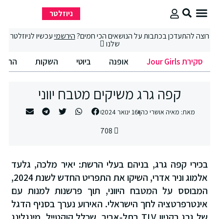
ניוזלטר
סקירת Jour Girls
סיבוב קניות
החיים הטובים
רוצה להתעדכן בכתבות על הנושאים הכי חמים?
הירשמי
עכשיו לניוזלטר
שלנו
סקירת Jour Girls
אופנה
ביוטי
השקות
החיים
קפה גרג משיקים מטבח יווני
מאת:
מאיה אושרי כהן
16 ינואר 2024
708
בכירי קפה גרג, בניהם בעלי הרשת: יאיר מלכה, גלעד
אלמוג וניר אדרי, השיקו את התפריט החדש לשנת 2024,
המבוסס על המטבח היווני, תוך פרשנות למנות עם
אינטרפרטציה לחך הישראלי. האירוע נערך בסניף הדגל
של גרג בקניון TLV בתל-אביב, שכלל קוקטייל, מינגלינג