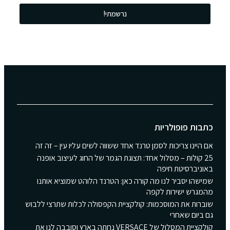
נרשמתי!
כתבות פופולריות
אם היינו צריכות לסמן טרנד אחד ששווה לשים עליו עין – זה זה
25 קולות – מסלול אחד: תצוגת הגמר של החוג לעיצוב אופנה
באוניברסיטת חיפה
שמישהו יסביר לנו מה קורה כאן: הטרנד הלוהט שמוציא אותנו
מהמגרש ישירות לקפה
שוברות את המוסכמות: קולקציית הקפסולה לכלות שתרצי ללבוש
גם ביום שאחרי
קולקציית המסלול של VERSACE נחתה בארץ וסובבה לנו את