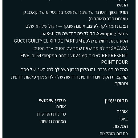
הראש
תורידו נמוך: הטרנד שחשבנו שנשאר בניינטיז עושה קאמבק
(ואנחנו כבר מאוהבות)
תצוגת המחלקה לעיצוב אופנה שנקר — הקול של דור שלם
Swinging Paris: הקולקציה החדשה של ba&sh
הטעינו את החושים שלכם GUCCI GUILTY ELIXIR DE PARFUM
SACARA זה לא מה שאת שמה על הפנים – זה הפנים
REPRESENT לאביב-קיץ 2024 נוחתת בפקטורי 54 וב- FIVE
POINT FOUR
המלצת המערכת: זהו הלוק הנכון בשבילך לחג השני של פסח
קולקציית הקינוחים החורפית החדשה של גולדה: ארץ פלאות חורפית
ומתוקה
תחומי עניין
מידע שימושי
אודות
אופנה
מדיניות הפרטיות
ביוטי
הצהרת נגישות
המלצות
כתבות מומלצות