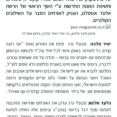
וחשיפת המנות החדשות ע"י השף הראשי של הרשת
אלעד אמסלם, העניק לאורחים הסבר על השילובים
הקולנרים.
מימין גלעד אלמוג, ניר אדרי ויאיר מלכה, צילום אסף לוי
יאיר מלכה
מבעלי גרג פתח את האירוע ואמר "אני רוצה
קודם כל להודות באופן אישי לכל חילי צה"ל ולכוחות הביטחון
שבזכותם אנו יושבים פה עכשיו – תודה על מה שעושים עבורנו.
לדבריו, בימים אלו שאנו חיים בשגרת מלחמה ולא טסים לחו"ל,
החלטנו להביא את יוון לישראל. הצרכנים הישראלים אוהבים את
האוכל היווני הבוסס על חומרי גלם טריים ומקומיים ודומה
למטבח הישראלי, ואנו מזהים שבתי הקפה מתמלאים בלקוחות
שמחפשים סוג של בילוי משפחתי המשלב קולנריה עם אווירה".
גלעד אלמוג
מבעלי גרג עדכן את האורחים שהרשת מתכננת
לפתוח סניף דגל בדיוטי בנתב"ג ובימים אלה החלה לפתוח
מעדניות שימכרו לראשונה לצרכן הסופי: עוגות, עוגיות, רטבים,