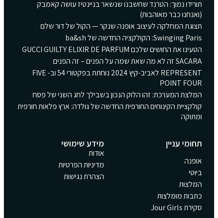
תורידו נמוך: הטרנד שחשבנו שנשאר בניינטיז עושה קאמבק
(ואנחנו כבר מאוהבות)
תצוגת המחלקה לעיצוב אופנה שנקר — הקול של דור שלם
Swinging Paris: הקולקציה החדשה של ba&sh
הטעינו את החושים שלכם GUCCI GUILTY ELIXIR DE PARFUM
SACARA זה לא מה שאת שמה על הפנים – זה הפנים
REPRESENT לאביב-קיץ 2024 נוחתת בפקטורי 54 וב- FIVE
POINT FOUR
המלצת המערכת: זהו הלוק הנכון בשבילך לחג השני של פסח
קולקציית הקינוחים החורפית החדשה של גולדה: ארץ פלאות חורפית
ומתוקה
תחומי עניין
מידע שימושי
אודות
אופנה
מדיניות הפרטיות
ביוטי
הצהרת נגישות
המלצות
כתבות מומלצות
סקירת Jour Girls