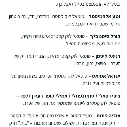
כאילו לא התאמצנו בכלל (אבל כן).
נטע אלחמיסטר
– טוטאל לוק קסטרו: מודרני, חד, עם ביטחון
של מי שמכירה את המצלמות.
קורל סימנוביץ’
– טוטאל לוק קסטרו: אלגנטיות נקייה,
מינימום רעש, מקסימום סטייל.
דניאל ליטמן
– טוטאל לוק קסטרו: הלוק הגברי המדויק של
הערב – פשוט, נכון, נוכח.
ישראל אטיאס
– טוטאל לוק קסטרו: הכי טוב כשזה נשען על
פרופורציות ועל גזרה.
ציפי רפאלי / סתיו נפתלי / אמילי קופר / עידן גלפר
–
טוטאל לוק קסטרו: ליינאפ שממשיך את הקו של הערב.
אודיה פינטו
– מעיל קסטרו + שורט מיס נורי + נעליים קסטרו
+ תיק וינטג׳ גוצ׳י: בדיוק השילוב שאנחנו אוהבות – “בית” חזק