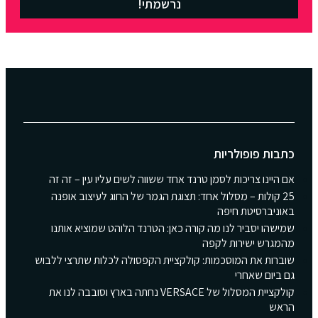
נרשמתי!
כתבות פופולריות
אם היינו צריכות לסמן טרנד אחד ששווה לשים עליו עין – זה זה
25 קולות – מסלול אחד: תצוגת הגמר של החוג לעיצוב אופנה
באוניברסיטת חיפה
שמישהו יסביר לנו מה קורה כאן: הטרנד הלוהט שמוציא אותנו
מהמגרש ישירות לקפה
שוברות את המוסכמות: קולקציית הקפסולה לכלות שתרצי ללבוש
גם ביום שאחרי
קולקציית המסלול של VERSACE נחתה בארץ וסובבה לנו את
הראש