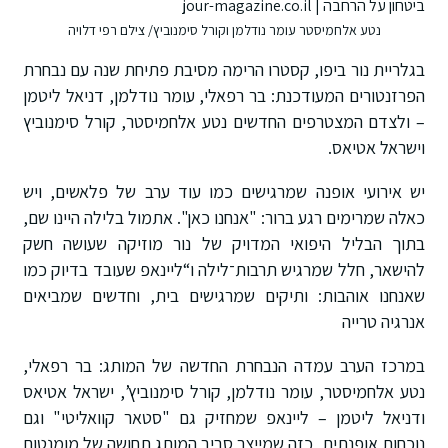
נטע אלחמיסטר עומר נודלמן וקורל סימנוביץ/ צילם רפי דלויה
בגלריית נור ביפו, קסטרו הרימה מסיבת פתיחת שנה עם נבחרת
הפרזנטורים המעודכנת: בר רפאלי, עומר נודלמן, דניאל ליטמן
– ולצדם המצטרפים החדשים נטע אלחמיסטר, קורל סימנוביץ
וישראל אטיאס.
יש אירועי אופנה שמרגישים כמו עוד ערב של פלאשים, ויש
כאלה שמרימים רגע ברור: "אנחנו כאן". אתמול בלילה היינו שם,
בתוך הבליל היפואי המדויק של נור מוזיקה שעושה חשק
להישאר, חלל שמרגיש תרבות־לילה ו“ליינאפ שעובד בדיוק כמו
שאנחנו אוהבות: ותיקים שמרגישים בית, וחדשים שמביאים
אנרגיה טרייה
במרכז הערב עמדה הנבחרת החדשה של המותג: בר רפאלי,
נטע אלחמיסטר, עומר נודלמן, קורל סימנוביץ’, ישראל אטיאס
ודניאל ליטמן – ליינאפ שמחזיק גם "סטאר קוואליטי" וגם
נוכחות אופנתית, כזה שמייצר סביב המותג תחושה של מומנטום