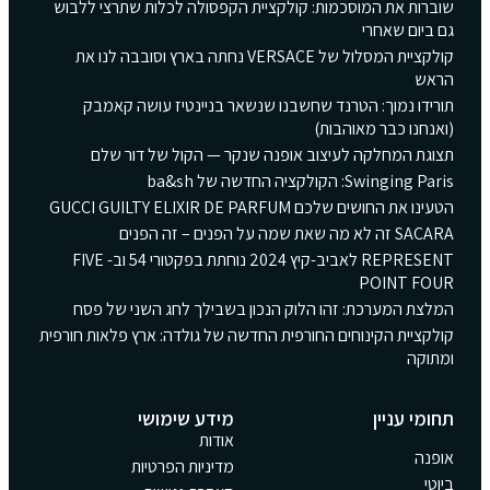
שוברות את המוסכמות: קולקציית הקפסולה לכלות שתרצי ללבוש
גם ביום שאחרי
קולקציית המסלול של VERSACE נחתה בארץ וסובבה לנו את
הראש
תורידו נמוך: הטרנד שחשבנו שנשאר בניינטיז עושה קאמבק
(ואנחנו כבר מאוהבות)
תצוגת המחלקה לעיצוב אופנה שנקר — הקול של דור שלם
Swinging Paris: הקולקציה החדשה של ba&sh
הטעינו את החושים שלכם GUCCI GUILTY ELIXIR DE PARFUM
SACARA זה לא מה שאת שמה על הפנים – זה הפנים
REPRESENT לאביב-קיץ 2024 נוחתת בפקטורי 54 וב- FIVE
POINT FOUR
המלצת המערכת: זהו הלוק הנכון בשבילך לחג השני של פסח
קולקציית הקינוחים החורפית החדשה של גולדה: ארץ פלאות חורפית
ומתוקה
תחומי עניין
מידע שימושי
אודות
אופנה
מדיניות הפרטיות
ביוטי