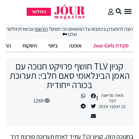
ניוזלטר
קירת Jour Girls
וצה להתעדכן בכתבות על הנושאים הכי חמים?
הירשמי
עכשיו לניוזלטר
שלנו
סקירת Jour Girls
אופנה
ביוטי
השקות
החיים הט
קניון TLV חושף פרויקט חנוכה עם
האמן הבינלאומי סאם חלבי: תערוכת
בכורה ייחודית
מאת:
מריאנה
1269
לודר
22 דצמבר 2024
בחנוכה הזה, קניון TLV עתיד לארח תערוכה פורצת דרך