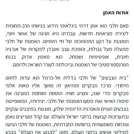
ודות האמן
אם חלבי הוא אמן דרוזי בינלאומי הידוע בגישתו הרב-תחומית
יצירת מציאויות חדשות. עבודתו היא חגיגה של אושר ויופי,
מוצגת על רקע התהפוכות של חיי היומיום. האמנות של חלבי
תעלה מעל גבולות, והופכת עצב ואובדן למקורות של אנרגיה
יובית, אופטימיות ושמחה. הוא מאמין אדוק בכוחו
טרנספורמטיבי של האמנות וביכולתה לעורר השראה ולרומם.
בית הצבעים" של חלבי בדלית אל-כרמל הוא עדות לחזונו
ייחודי. מרכז מבקרים ומוזיאון זה מושך אליו מאות אלפי
בקרים מדי שנה, ומציע חוויה תוססת וסוחפת המציגה את
יפורו האישי ואת מסעו האמנותי של חלבי. יצירותיו, המאופיינות
צבעים העזים והאנרגיה הדינמית שלהן, מוצגות במיצבים ענקיים
בתערוכות קבועות ברחבי ישראל והעולם. עם קהל מעריצים נאמן
נוכחות משמעותית ברשתות החברתיות, האמנות של חלבי הגיעה
מיליוני אנשים ברחבי העולם. חזונו "לצבוע את העולם" בצבע