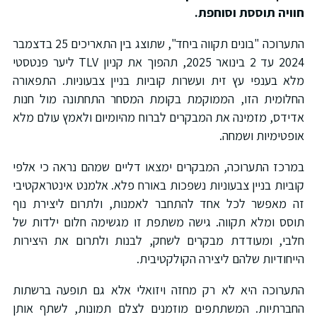
וויה תוססת וסוחפת.
התערוכה "בונים תקווה ביחד", שתוצג בין התאריכים 25 בדצמבר
2024 עד 2 בינואר 2025, תהפוך את קניון TLV ליער פנטסטי
לא בענפי עץ זית ועשרות קוביות בניין צבעוניות. התפאורה
חלומית הזו, הממוקמת בקומת המסחר התחתונה מול חנות
דידס, מזמינה את המבקרים לברוח מהיומיום ולאמץ עולם מלא
ופטימיות ושמחה.
מרכז התערוכה, המבקרים ימצאו דליים שמהם נראה כי אלפי
וביות בניין צבעוניות נשפכות באורח פלא. אלמנט אינטראקטיבי
ה מאפשר לכל אחד להתחבר לאמנות, ולתרום ליצירת נוף
וסס ומלא תקווה. גישה משתפת זו מגשימה חלום ילדות של
לבי, ומעודדת מבקרים לשחק, לבנות ולתרום את היצירות
ייחודיות שלהם ליצירה הקולקטיבית.
תערוכה היא לא רק מחזה ויזואלי אלא גם תופעה ברשתות
חברתיות. המשתתפים מוזמנים לצלם תמונות, לשתף אותן