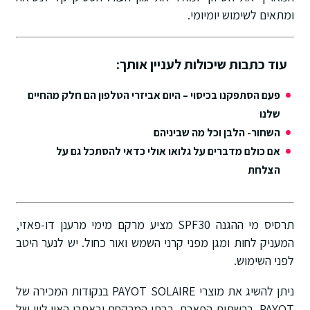
ומתאים לשימוש יומיומי.
עוד כתבות שיכולות לעניין אותך:
פעם הסתפקנו בכיסוי – היום אביזרי הטלפון הם חלק מהחיים
שלנו
השחור- הלבן וכל מה שביניהם
אם כולם מדברים על גלואו אולי כדאי להסתכל גם על
הצלחת
תרסיס מי ההגנה SPF30 מציע מרקם מימי מרענן דו-פאזי,
המעניק לחות ומגן מפני קרני השמש ואור כחול. יש לנער היטב
לפני השימוש.
ניתן להשיג את מוצרי PAYOT SOLAIRE בנקודות המכירה של
PAYOT, ברשתות הפארם, בבתי המרקחת ובאתרי האון ליין של