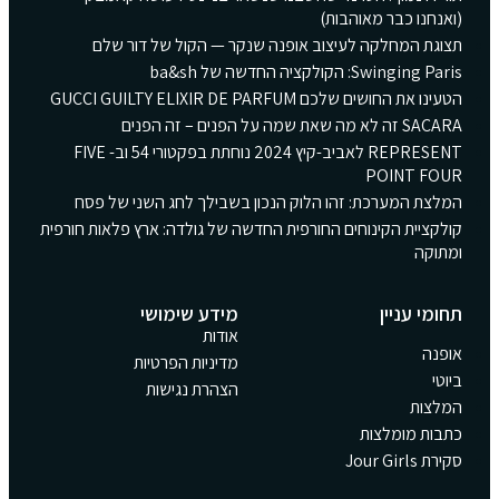
(ואנחנו כבר מאוהבות)
תצוגת המחלקה לעיצוב אופנה שנקר — הקול של דור שלם
Swinging Paris: הקולקציה החדשה של ba&sh
הטעינו את החושים שלכם GUCCI GUILTY ELIXIR DE PARFUM
SACARA זה לא מה שאת שמה על הפנים – זה הפנים
REPRESENT לאביב-קיץ 2024 נוחתת בפקטורי 54 וב- FIVE
POINT FOUR
המלצת המערכת: זהו הלוק הנכון בשבילך לחג השני של פסח
קולקציית הקינוחים החורפית החדשה של גולדה: ארץ פלאות חורפית
ומתוקה
תחומי עניין
מידע שימושי
אודות
אופנה
מדיניות הפרטיות
ביוטי
הצהרת נגישות
המלצות
כתבות מומלצות
סקירת Jour Girls