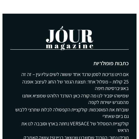
כתבות פופולריות
אם היינו צריכות לסמן טרנד אחד ששווה לשים עליו עין – זה זה
25 קולות – מסלול אחד: תצוגת הגמר של החוג לעיצוב אופנה
באוניברסיטת חיפה
שמישהו יסביר לנו מה קורה כאן: הטרנד הלוהט שמוציא אותנו
מהמגרש ישירות לקפה
שוברות את המוסכמות: קולקציית הקפסולה לכלות שתרצי ללבוש
גם ביום שאחרי
קולקציית המסלול של VERSACE נחתה בארץ וסובבה לנו את
הראש
תורידו נמוך: הטרנד שחשבנו שנשאר בניינטיז עושה קאמבק