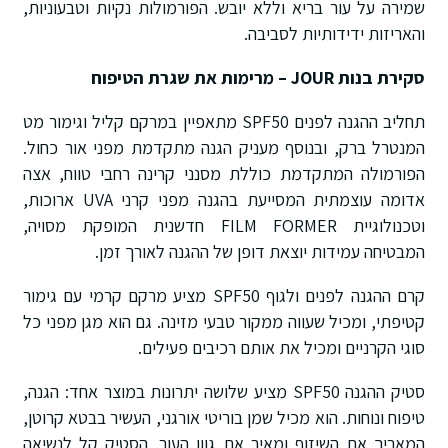
שמירה על עור בריא וללא יובש. הפורמולות נקיות וטבעוניות,
והאריזות ידידותיות לסביבה.
סקירת בנות JOUR – מרימות את שגרת הטיפוח
תחליב ההגנה לפנים SPF50 מתאפיין במרקם קליל וגימור מט
המנטרל ברק, ובנוסף מעניק הגנה מתקדמת מפני אור כחול.
הפורמולה המתקדמת כוללת מסנני קרינה רחבי טווח, אצה
אדומה עוצמתית המסייעת בהגנה מפני קרני UVA ארוכות,
וטכנולוגיית FILM FORMER חדשנית המופקת מסויה,
המבטיחה עמידות יוצאת דופן של ההגנה לאורך זמן.
קרם ההגנה לפנים ולגוף SPF50 מציע מרקם קרמי עם גימור
קטיפתי, ומכיל שעווה ממקור טבעי מזינה. גם הוא מגן מפני כל
סוגי הקרניים ומכיל את אותם רכיבים פעילים.
סטיק ההגנה SPF50 מציע שלושה יתרונות במוצר אחד: הגנה,
טיפוח ונוחות. הוא מכיל שמן בוריטי אורגני, העשיר בבטא קרוטן,
המאריך את השיזוף ומאיר את גוון העור. הסטיק קל לנשיאה