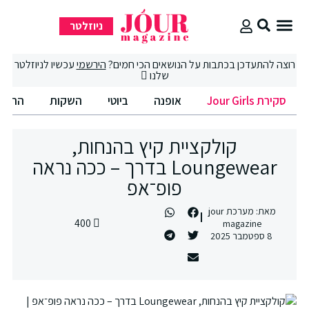
ניוזלטר
סקירת Jour Girls
סיבוב קניות
החיים הטובים
רוצה להתעדכן בכתבות על הנושאים הכי חמים?
הירשמי
עכשיו לניוזלטר
שלנו
סקירת Jour Girls
אופנה
ביוטי
השקות
החיים
קולקציית קיץ בהנחות,
Loungewear בדרך – ככה נראה
פופ־אפ
מאת:
מערכת jour
400
magazine
8 ספטמבר 2025