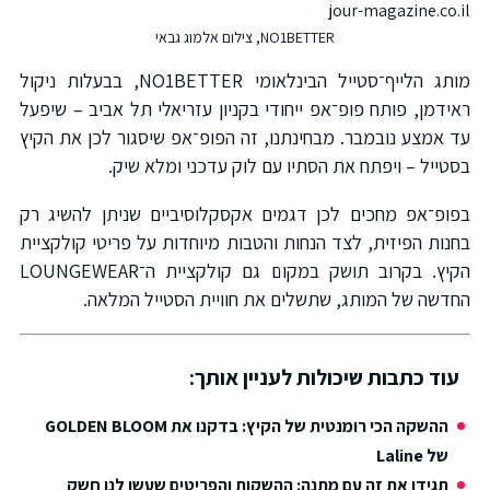
NO1BETTER, צילום אלמוג גבאי
מותג הלייף־סטייל הבינלאומי NO1BETTER, בבעלות ניקול
ראידמן, פותח פופ־אפ ייחודי בקניון עזריאלי תל אביב – שיפעל
עד אמצע נובמבר. מבחינתנו, זה הפופ־אפ שיסגור לכן את הקיץ
בסטייל – ויפתח את הסתיו עם לוק עדכני ומלא שיק.
בפופ־אפ מחכים לכן דגמים אקסקלוסיביים שניתן להשיג רק
בחנות הפיזית, לצד הנחות והטבות מיוחדות על פריטי קולקציית
הקיץ. בקרוב תושק במקום גם קולקציית ה־LOUNGEWEAR
החדשה של המותג, שתשלים את חוויית הסטייל המלאה.
עוד כתבות שיכולות לעניין אותך:
ההשקה הכי רומנטית של הקיץ: בדקנו את GOLDEN BLOOM
של Laline
תגידו את זה עם מתנה: ההשקות והפריטים שעשו לנו חשק