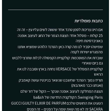
כתבות פופולריות
אם היינו צריכות לסמן טרנד אחד ששווה לשים עליו עין – זה זה
25 קולות – מסלול אחד: תצוגת הגמר של החוג לעיצוב אופנה
באוניברסיטת חיפה
שמישהו יסביר לנו מה קורה כאן: הטרנד הלוהט שמוציא אותנו
מהמגרש ישירות לקפה
שוברות את המוסכמות: קולקציית הקפסולה לכלות שתרצי ללבוש
גם ביום שאחרי
קולקציית המסלול של VERSACE נחתה בארץ וסובבה לנו את
הראש
תורידו נמוך: הטרנד שחשבנו שנשאר בניינטיז עושה קאמבק
(ואנחנו כבר מאוהבות)
תצוגת המחלקה לעיצוב אופנה שנקר — הקול של דור שלם
Swinging Paris: הקולקציה החדשה של ba&sh
הטעינו את החושים שלכם GUCCI GUILTY ELIXIR DE PARFUM
SACARA זה לא מה שאת שמה על הפנים – זה הפנים