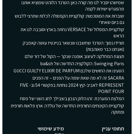
שמישהו יסביר לנו מה קורה כאן: הטרנד הלוהט שמוציא אותנו
מהמגרש ישירות לקפה
שוברות את המוסכמות: קולקציית הקפסולה לכלות שתרצי ללבוש
גם ביום שאחרי
קולקציית המסלול של VERSACE נחתה בארץ וסובבה לנו את
הראש
תורידו נמוך: הטרנד שחשבנו שנשאר בניינטיז עושה קאמבק
(ואנחנו כבר מאוהבות)
תצוגת המחלקה לעיצוב אופנה שנקר — הקול של דור שלם
Swinging Paris: הקולקציה החדשה של ba&sh
הטעינו את החושים שלכם GUCCI GUILTY ELIXIR DE PARFUM
SACARA זה לא מה שאת שמה על הפנים – זה הפנים
REPRESENT לאביב-קיץ 2024 נוחתת בפקטורי 54 וב- FIVE
POINT FOUR
המלצת המערכת: זהו הלוק הנכון בשבילך לחג השני של פסח
קולקציית הקינוחים החורפית החדשה של גולדה: ארץ פלאות חורפית
ומתוקה
תחומי עניין
מידע שימושי