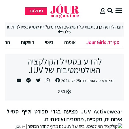
ניוזלטר
סקירת Jour Girls
רוצה להתעדכן בכתבות על הנושאים הכי חמים?
הירשמי
עכשיו לניוזלטר
שלנו
סקירת Jour Girls
אופנה
ביוטי
השקות
החיים הט
להזיע בסטייל הקולקציה
האולטימטיבית של JUV
מאת:
מאיה אושרי כהן
25 יולי 2024
860
JUV Activewear מציעה בגדי ספורט ולייף סטייל
איכותיים, סקסיים, מחטבים ואופנתיים.