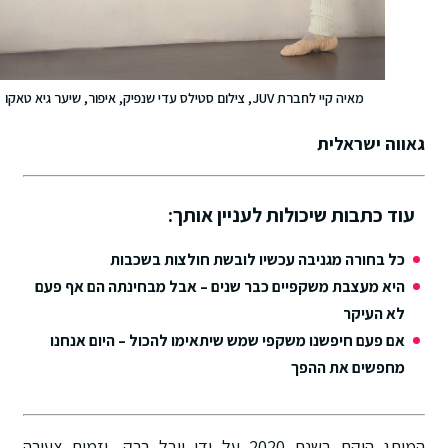
מאיה קיי לחברת JUV, צילום סטילס עדי שנפיק, איפור, שיער גיא טאקו
גאווה ישראלית
עוד כתבות שיכולות לעניין אותך:
כל בחורה מגניבה עכשיו לובשת חולצות בשכבות
היא מעצבת משקפיים כבר שנים – אבל מבחינתה הם אף פעם
לא העיקר
אם פעם חיפשנו משקפי שמש שיתאימו להכול – היום אנחנו
מחפשים את ההפך
המותג הוקם בשנת 2020 על ידי יובל ברק, יזמית צעירה