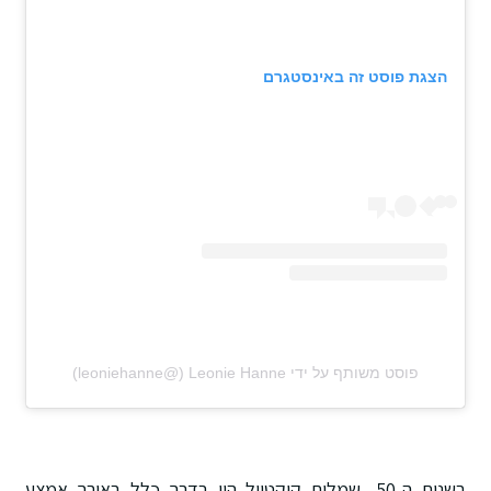
הצגת פוסט זה באינסטגרם
פוסט משותף על ידי ‏‎Leonie Hanne‎‏ (@‏‎leoniehanne‎‏)
בשנות ה-50, שמלות קוקטייל היו בדרך כלל באורך אמצע