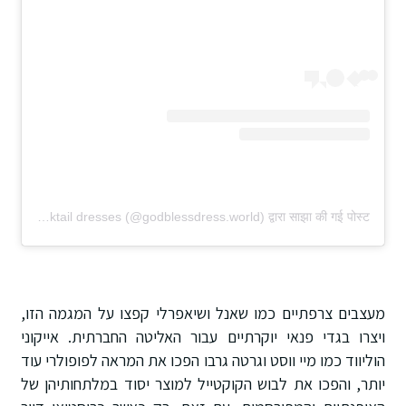
dresses | evening dresses | cocktail dresses (@godblessdress.world) द्वारा साझा की गई पोस्ट
מעצבים צרפתיים כמו שאנל ושיאפרלי קפצו על המגמה הזו,
ויצרו בגדי פנאי יוקרתיים עבור האליטה החברתית. אייקוני
הוליווד כמו מיי ווסט וגרטה גרבו הפכו את המראה לפופולרי עוד
יותר, והפכו את לבוש הקוקטייל למוצר יסוד במלתחותיהן של