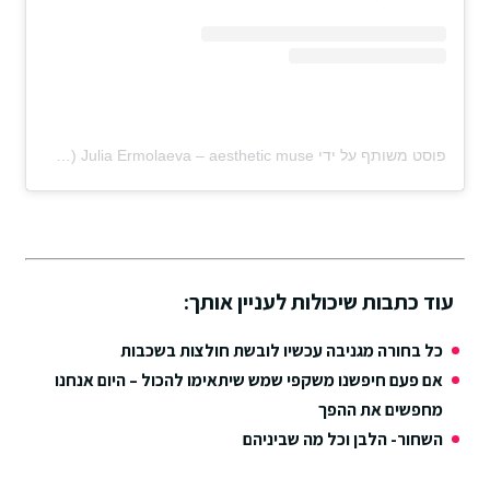
פוסט משותף על ידי ‏‎Julia Ermolaeva – aesthetic muse‎‏ (@‏‎yourstylemood‎‏)
עוד כתבות שיכולות לעניין אותך:
כל בחורה מגניבה עכשיו לובשת חולצות בשכבות
אם פעם חיפשנו משקפי שמש שיתאימו להכול – היום אנחנו
מחפשים את ההפך
השחור- הלבן וכל מה שביניהם