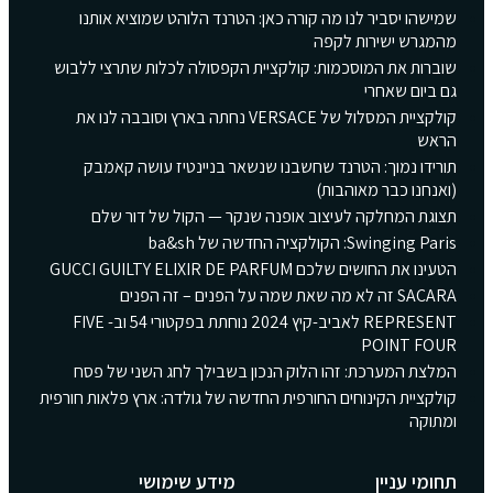
שמישהו יסביר לנו מה קורה כאן: הטרנד הלוהט שמוציא אותנו
מהמגרש ישירות לקפה
שוברות את המוסכמות: קולקציית הקפסולה לכלות שתרצי ללבוש
גם ביום שאחרי
קולקציית המסלול של VERSACE נחתה בארץ וסובבה לנו את
הראש
תורידו נמוך: הטרנד שחשבנו שנשאר בניינטיז עושה קאמבק
(ואנחנו כבר מאוהבות)
תצוגת המחלקה לעיצוב אופנה שנקר — הקול של דור שלם
Swinging Paris: הקולקציה החדשה של ba&sh
הטעינו את החושים שלכם GUCCI GUILTY ELIXIR DE PARFUM
SACARA זה לא מה שאת שמה על הפנים – זה הפנים
REPRESENT לאביב-קיץ 2024 נוחתת בפקטורי 54 וב- FIVE
POINT FOUR
המלצת המערכת: זהו הלוק הנכון בשבילך לחג השני של פסח
קולקציית הקינוחים החורפית החדשה של גולדה: ארץ פלאות חורפית
ומתוקה
תחומי עניין
מידע שימושי