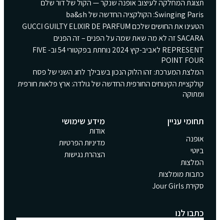
תצוגת המחלקה לעיצוב אופנה שנקר — הקול של דור שלם
Swinging Paris: הקולקציה החדשה של ba&sh
הטעינו את החושים שלכם GUCCI GUILTY ELIXIR DE PARFUM
SACARA זה לא מה שאת שמה על הפנים – זה הפנים
REPRESENT לאביב-קיץ 2024 נוחתת בפקטורי 54 וב- FIVE
POINT FOUR
המלצת המערכת: זהו הלוק הנכון בשבילך לחג השני של פסח
קולקציית הקינוחים החורפית החדשה של גולדה: ארץ פלאות חורפית
ומתוקה
תחומי עניין
מידע שימושי
אודות
אופנה
מדיניות הפרטיות
ביוטי
הצהרת נגישות
המלצות
כתבות מומלצות
סקירת Jour Girls
כתבו לנו