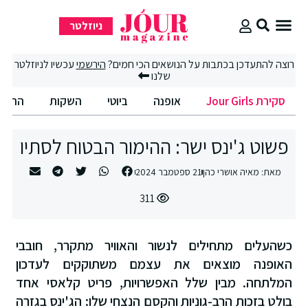
ניוזלטר
סקירת Jour Girls
סיבוב קניות
החיים הטובים
רוצה להתעדכן בכתבות על הנושאים הכי חמים?
הירשמי
עכשיו לניוזלטר
שלנו
סקירת Jour Girls
אופנה
ביוטי
השקות
החיים
פשוט ג'ינס ישר: ההימור הבטוח לסתיו
מאת:
מאיה אושרי כהן
21 ספטמבר 2024
311
כשהעלים מתחילים לנשור והאוויר מתקרר, חובבי
האופנה מוצאים את עצמם משתוקקים לעדכון
המלתחה. מבין שלל האפשרויות, פריט קלאסי אחד
בולט בזכות הרב-גוניות והקסם הנצחי שלו: הג'ינס בגזרה