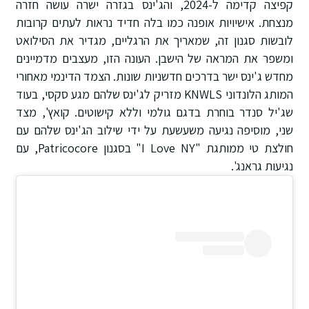
קפיצה קדימה ל-2024, והג'ינס בגזרה ישרה עושה חזרה
מנצחת. אישיויות אופנה כמו בלה חדיד נראות לעתים קרובות
לובשות סגנון זה, שמאריך את הרגליים, מגדיר את הסילואט
ומשפר את המראה של הישבן. העונה הזו, מעצבים מדמיינים
מחדש ג'ינס ישר בדרכים חדשניות שונות. הצמד הדינמי מאחורי
המותג הלונדוני KNWLS מזריק לג'ינס שלהם מגע סקסי, בעוד
שג'יל סנדר בוחרת בדגם גולמי וללא קישוטים. קואץ', מצד
שני, מוסיפה נגיעה משעשעת על ידי שילוב הג'ינס שלהם עם
חולצת טי ממותגת "I Love NY" בסגנון Patricocore, עם
נגיעות גראנג'.