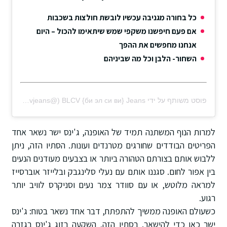
כל בחורה מגניבה עכשיו לובשת חולצות בשכבות
אם פעם חיפשנו משקפי שמש שיתאימו להכול – היום
אנחנו מחפשים את ההפך
השחור- הלבן וכל מה שביניהם
פוסט משותף על ידי ‏‎BLCV {би эл си ви} Jeans‎‏ (@‏‎blcvjeans‎‏)
למרות הנוף המשתנה תמיד של האופנה, ג'ינס ישר נשאר אחד
הפריטים הבודדים שחורגים מטרנדים ועונות. הסתיו הזה, ניתן
ללבוש אותם בצורתם הטהורה ביותר או בצבעים מעודנים הנעים
בין אפור לחום. סגננו אותם עם נעלי סלינגבק ובלייזר אוברסייז
למראה מלוטש, או עם סוודר צמר נעים וסניקרס לוויב יותר
רגוע.
כשעולם האופנה ממשיך להתפתח, דבר אחד נשאר בטוח: ג'ינס
ישר כאן כדי להישאר. בסתיו הזה, השקעה בזוג ג'ינס בגזרה