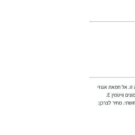
ה יבשה זו. אל חמאת אגוזי
השיאה האפריקאי התווספו מרכיבים ממקור טבעי כגון : שמני שקד מתוק, זית והדס, תמצית רימונים וויטמין E.
ושתי. מחיר לצרכן: