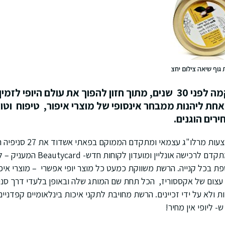
גוף שיאה צילום יחצ
, הוקמה לפני 30 שנים, מתוך חזון להפוך את עולם היופי 
חת ליהנות ממבחר אינסופי של מוצרי איפור, טיפוח וט
ירים הוגנים.
הרשת, המתפעלת באמצעות מרלו"ג ע
ארצית, אתר אינטרנט מתקדם לרכישה אונליין 
פת בכל קנייה. הרשת משווקת כמעט כל מוצר יופי אפשרי – מוצרי איפור
וון עצום של אקססוריז, הכל תחת שם המותג שלה ובאופן בלעדי דרך סנ
ת ולא על ידי זכיינים. הרשת מחויבת לתקני איכות בינלאומיים קפדניים
- ליופי אין מחיר!