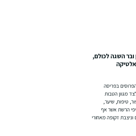
לזמין ובר השגה לכולם,
ואלטיקה
צמאי ומתקדם הממוקם בפאתי אשדוד את 27 סניפיה הפרוסים בפריסה
ומועדון לקוחות חדש- Beautycard המעניק – לצד מגוון הטבות
, טיפוח, שיער,
יפי הרשת אשר אף
 וניצבת זקופה מאחורי