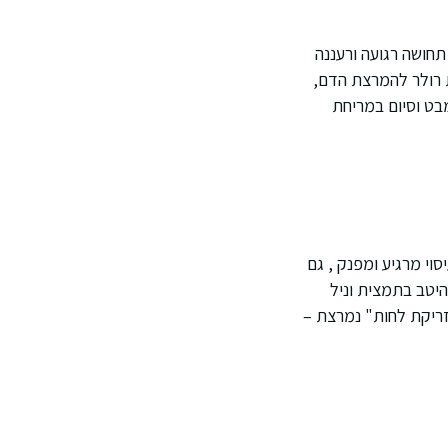
חושה רגועה ורעננה
ת רולר להמרצת הדם,
בט וסיום במריחת
וי מרגיע ומפנק , גם
יטב בתמצית וניל
זריקת לחות" נמרצת –