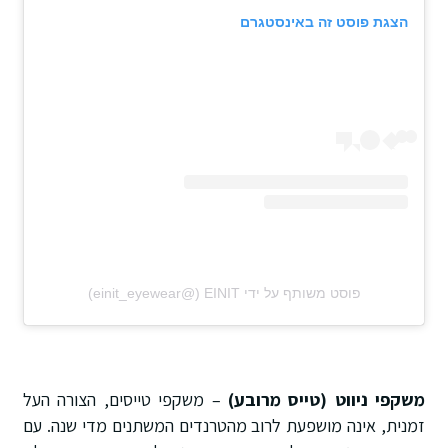
הצגת פוסט זה באינסטגרם
פוסט משותף על ידי ‏‎EINIT‎‏ (@‏‎einit_eyewear‎‏)
משקפי ניווט (טייס מרובע)
– משקפי טייסים, הצורה העל
זמנית, אינה מושפעת לרוב מהטרנדים המשתנים מדי שנה. עם