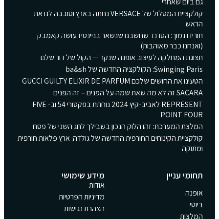
גם ביום שאחרי
קולקציית המסלול של VERSACE נחתה בארץ וסובבה לנו את
הראש
תורידו נמוך: הטרנד שחשבנו שנשאר בניינטיז עושה קאמבק
(ואנחנו כבר מאוהבות)
תצוגת המחלקה לעיצוב אופנה שנקר — הקול של דור שלם
Swinging Paris: הקולקציה החדשה של ba&sh
הטעינו את החושים שלכם GUCCI GUILTY ELIXIR DE PARFUM
SACARA זה לא מה שאת שמה על הפנים – זה הפנים
REPRESENT לאביב-קיץ 2024 נוחתת בפקטורי 54 וב- FIVE
POINT FOUR
המלצת המערכת: זהו הלוק הנכון בשבילך לחג השני של פסח
קולקציית הקינוחים החורפית החדשה של גולדה: ארץ פלאות חורפית
ומתוקה
תחומי עניין
מידע שימושי
אודות
אופנה
מדיניות הפרטיות
ביוטי
הצהרת נגישות
המלצות