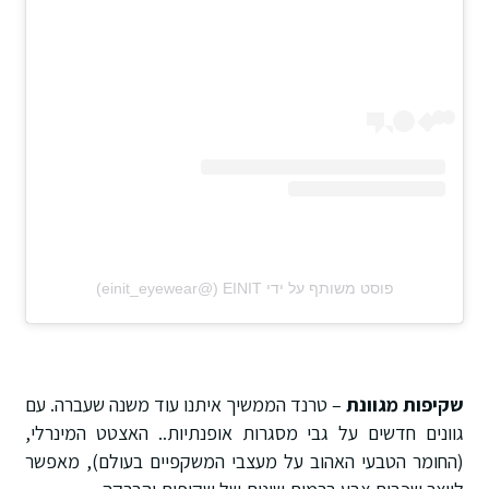
פוסט משותף על ידי ‏‎EINIT‎‏ (@‏‎einit_eyewear‎‏)
שקיפות מגוונת
– טרנד הממשיך איתנו עוד משנה שעברה. עם
גוונים חדשים על גבי מסגרות אופנתיות.. האצטט המינרלי,
(החומר הטבעי האהוב על מעצבי המשקפיים בעולם), מאפשר