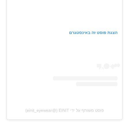
הצגת פוסט זה באינסטגרם
פוסט משותף על ידי ‏‎EINIT‎‏ (@‏‎einit_eyewear‎‏)