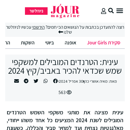
ניוזלטר
סקירת Jour Girls
רוצה להתעדכן בכתבות על הנושאים הכי חמים?
הירשמי
עכשיו לניוזלטר
שלנו
סקירת Jour Girls
אופנה
ביוטי
השקות
החיים
עינית: הטרנדים המובילים למשקפי
שמש שכדאי להכיר באביב/קיץ 2024
מאת:
מאיה אושרי כהן
30 אפריל 2024
563
עינית מציגה את מותגי משקפי השמש הטרנדים
המובילים לשנת 2024 המציעים כל אחד משהו ייחודי,
מאלגנטיות נצחית ועד למחיר סביר והכללה. כשעונת