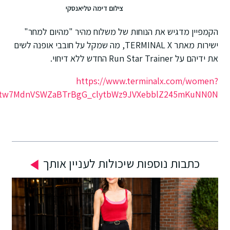
צילום דימה טליאנסקי
ות של משלוח מהיר "מהיום למחר"
ישירות מאתר TERMINAL X, מה שמקל על חובבי אופנה לשים
https://www.t
srsltid=AfmBOoqx5Ubstw7MdnVSWZaBTrBgG_clytbWz9J
שיכולות לעניין אותך