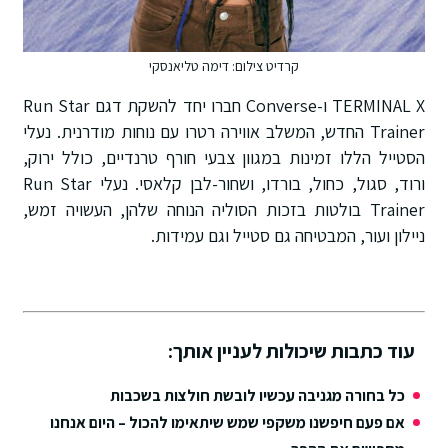
צילום: דימה טליאנסקי
TERMINAL X ו-Converse חברו יחד להשקת דגם Run Star
שלב אווירה רטרו עם נוחות מודרנית. נעלי
וון צבעי חורף טרנדיים, כולל ירוק,
ורוד, סגול, כחול, בורדו, ושחור-לבן קלאסי. נעלי Run Star
בזכות הסוליה הנוחה שלהן, העשויה זמש,
סטייל וגם עמידות.
לעניין אותך:
ו לובשת חולצות בשכבות
שמש שיתאימו להכול – היום אנחנו