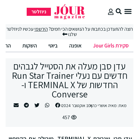
ניוזלטר
נושאים הכי חמים?
הירשמי
עכשיו לניוזלטר
שלנו
אופנה
ביוטי
השקות
החיים הטובים
אוכל
סיבו
ה את הסטייל לגבהים
חדשים עם נעלי Run Star Trainer
החדשות של TERMINAL X ו-
Convers
457
עדן סבן, שגרירת TERMINAL X, מובילה את הקמפיין,