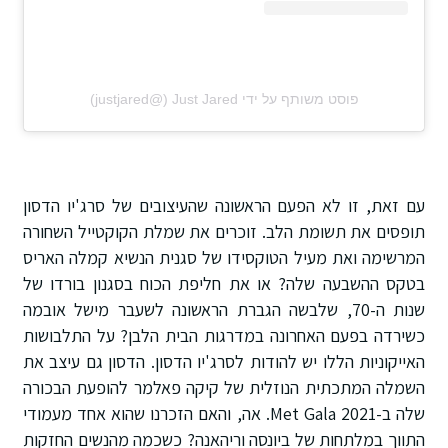
פוסט משותף על ידי ‏‎Just Jared‎‏ (@‏‎justjared‎‏)
עם זאת, זו לא הפעם הראשונה שהעיצובים של סרג'יו הדסון
תופסים את תשומת הלב. זוכרים את שמלת הקוקטייל השחורה
המרשימה ואת מעיל הטוקסידו של סגנית הנשיא קמלה האריס
בטקס ההשבעה שלה? או את חליפת הכוח בסגנון בורדו של
שנות ה-70, שלבשה הגברת הראשונה לשעבר מישל אובמה
כשירדה בפעם האחרונה במדרגות הבית הלבן? על התלבושות
האייקוניות הללו יש להודות לסרג'יו הדסון. הדסון גם עיצב את
השמלה המתכתית הנוזלית של קיקה פאלמר להופעת הבכורה
שלה ב-Met Gala 2021. אה, והאם הזכרנו שהוא אחד מעמודי
התווך במלתחות של ביונסה וריהאנה? כשכמה מהנשים החזקות