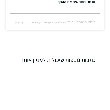
אנחנו מחפשים את ההפך
פוסט משותף על ידי ‏‎Sergio Hudson‎‏ (@‏‎sergiohudson‎‏)
כתבות נוספות שיכולות לעניין אותך