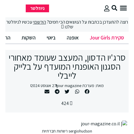
ניוזלטר
סקירת Jour Girls
סיבוב קניות
החיים הטובים
רוצה להתעדכן בכתבות על הנושאים הכי חמים?
הירשמי
עכשיו לניוזלטר
שלנו
סקירת Jour Girls
אופנה
ביוטי
השקות
החיים
סרג'יו הדסון, המעצב שעומד מאחורי
הסגנון האופנתי המועדף על בלייק
לייבלי
מאת:
מערכת jour magazine
27 אוגוסט 2024
424
sergiohudson רשתות חברתיות