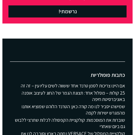
נרשמתי!
כתבות פופולריות
אם היינו צריכות לסמן טרנד אחד ששווה לשים עליו עין – זה זה
25 קולות – מסלול אחד: תצוגת הגמר של החוג לעיצוב אופנה
באוניברסיטת חיפה
שמישהו יסביר לנו מה קורה כאן: הטרנד הלוהט שמוציא אותנו
מהמגרש ישירות לקפה
שוברות את המוסכמות: קולקציית הקפסולה לכלות שתרצי ללבוש
גם ביום שאחרי
קולקציית המסלול של VERSACE נחתה בארץ וסובבה לנו את