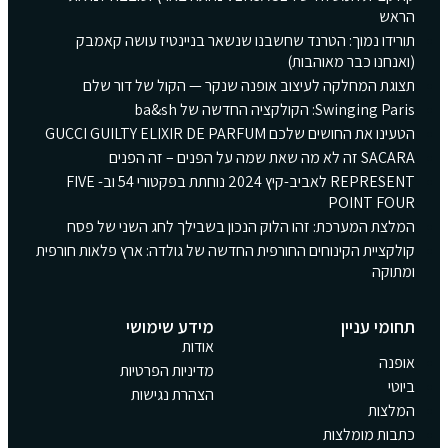
הראש
תורידו נמוך: הטרנד שחשבנו שנשאר בניינטיז עושה קאמבק
(ואנחנו כבר מאוהבות)
תצוגת המחלקה לעיצוב אופנה שנקר — הקול של דור שלם
Swinging Paris: הקולקציה החדשה של ba&sh
הטעינו את החושים שלכם GUCCI GUILTY ELIXIR DE PARFUM
SACARA זה לא מה שאת שמה על הפנים – זה הפנים
REPRESENT לאביב-קיץ 2024 נוחתת בפקטורי 54 וב- FIVE
POINT FOUR
המלצת המערכת: זהו הלוק הנכון בשבילך לחג השני של פסח
קולקציית הקינוחים החורפית החדשה של גולדה: ארץ פלאות חורפית
ומתוקה
תחומי עניין
מידע שימושי
אודות
אופנה
מדיניות הפרטיות
ביוטי
הצהרת נגישות
המלצות
כתבות מומלצות