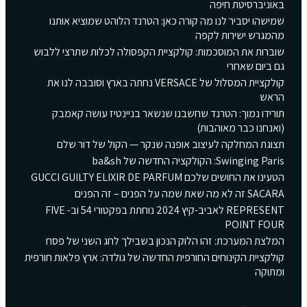
באוניברסיטת חיפה
שמישהו יסביר לנו מה קורה כאן: הטרנד הלוהט שמוציא אותנו
מהמגרש ישירות לקפה
שוברות את המוסכמות: קולקציית הקפסולה לכלות שתרצי ללבוש
גם ביום שאחרי
קולקציית המסלול של VERSACE נחתה בארץ וסובבה לנו את
הראש
תורידו נמוך: הטרנד שחשבנו שנשאר בניינטיז עושה קאמבק
(ואנחנו כבר מאוהבות)
תצוגת המחלקה לעיצוב אופנה שנקר — הקול של דור שלם
Swinging Paris: הקולקציה החדשה של ba&sh
הטעינו את החושים שלכם GUCCI GUILTY ELIXIR DE PARFUM
SACARA זה לא מה שאת שמה על הפנים – זה הפנים
REPRESENT לאביב-קיץ 2024 נוחתת בפקטורי 54 וב- FIVE
POINT FOUR
המלצת המערכת: זהו הלוק הנכון בשבילך לחג השני של פסח
קולקציית הקינוחים החורפית החדשה של גולדה: ארץ פלאות חורפית
ומתוקה