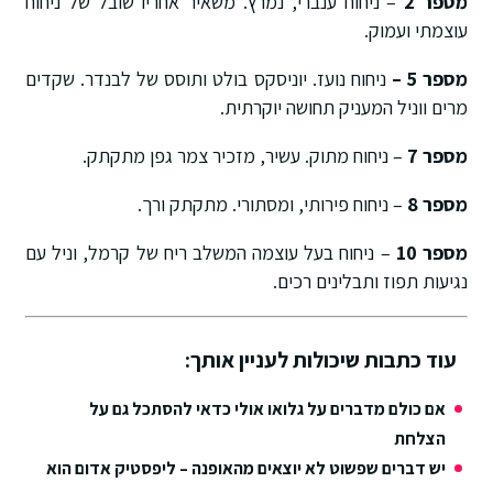
מספר 2
– ניחוח ענברי, נמרץ. משאיר אחריו שובל של ניחוח
עוצמתי ועמוק.
מספר 5 –
ניחוח נועז. יוניסקס בולט ותוסס של לבנדר. שקדים
מרים ווניל המעניק תחושה יוקרתית.
מספר 7
– ניחוח מתוק. עשיר, מזכיר צמר גפן מתקתק.
מספר 8
– ניחוח פירותי, ומסתורי. מתקתק ורך.
מספר 10
– ניחוח בעל עוצמה המשלב ריח של קרמל, וניל עם
נגיעות תפוז ותבלינים רכים.
עוד כתבות שיכולות לעניין אותך:
אם כולם מדברים על גלואו אולי כדאי להסתכל גם על
הצלחת
יש דברים שפשוט לא יוצאים מהאופנה – ליפסטיק אדום הוא