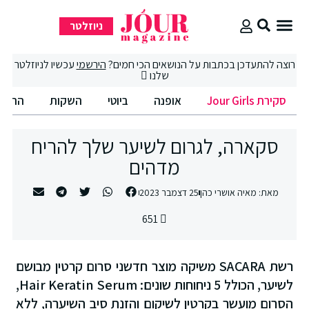
ניוזלטר
סקירת Jour Girls
סיבוב קניות
החיים הטובים
רוצה להתעדכן בכתבות על הנושאים הכי חמים?
הירשמי
עכשיו לניוזלטר
שלנו
סקירת Jour Girls
אופנה
ביוטי
השקות
החיים
סקארה, לגרום לשיער שלך להריח
מדהים
מאת:
מאיה אושרי כהן
25 דצמבר 2023
651
רשת SACARA משיקה מוצר חדשני סרום קרטין מבושם
לשיער, הכולל 5 ניחוחות שונים: Hair Keratin Serum,
הסרום מועשר בקרטין לשיקום והזנת סיב השיערה, ללא