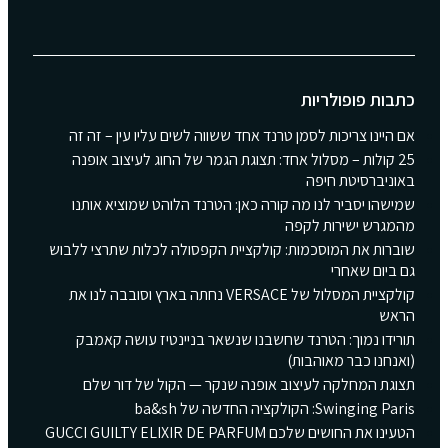
כתבות פופולריות
אם היינו צריכות לסמן טרנד אחד ששווה לשים עליו עין – זה זה
25 קולות – מסלול אחד: תצוגת הגמר של החוג לעיצוב אופנה
באוניברסיטת חיפה
שמישהו יסביר לנו מה קורה כאן: הטרנד הלוהט שמוציא אותנו
מהמגרש ישירות לקפה
שוברות את המוסכמות: קולקציית הקפסולה לכלות שתרצי ללבוש
גם ביום שאחרי
קולקציית המסלול של VERSACE נחתה בארץ וסובבה לנו את
הראש
תורידו נמוך: הטרנד שחשבנו שנשאר בניינטיז עושה קאמבק
(ואנחנו כבר מאוהבות)
תצוגת המחלקה לעיצוב אופנה שנקר — הקול של דור שלם
Swinging Paris: הקולקציה החדשה של ba&sh
הטעינו את החושים שלכם GUCCI GUILTY ELIXIR DE PARFUM