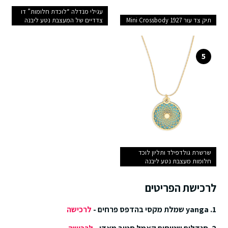
עגילי מנדלה “לוכדת חלומות” דו
תיק צד עור 1927 Mini Crossbody
צדדיים של המעצבת נטע ליבנה
5
שרשרת גולדפילד ותליון לוכד
חלומות מעצבת נטע ליבנה
לרכישת הפריטים
1. yanga שמלת מקסי בהדפס פרחים -
לרכישה