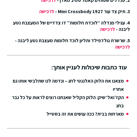
2. סנדלים שטוחים קאמל סטיב מאדן -
לרכישה
3. תיק צד עור 1927 Mini Crossbody -
לרכישה
4. עגילי מנדלה “לוכדת חלומות” דו צדדיים של המעצבת נטע
ליבנה -
לרכישה
5. שרשרת גולדפילד ותליון לוכד חלומות מעצבת נטע ליבנה -
לרכישה
עוד כתבות שיכולות לעניין אותך:
מצאנו את הלוק האלגנטי לחג – ונדמה לנו שתלבשי אותו גם
אחריו
הקז’ואל־שיק: הלוק הקליל שאנחנו רוצים לראות על כל גבר
בחג
מארחות בבית? ככה עושים את זה בסטייל