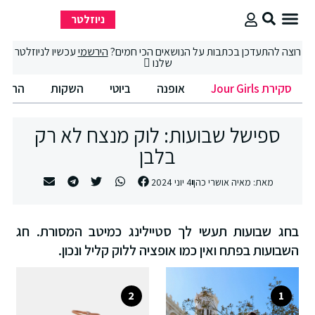
ניוזלטר
סקירת Jour Girls
סיבוב קניות
החיים הטובים
רוצה להתעדכן בכתבות על הנושאים הכי חמים?
הירשמי
עכשיו לניוזלטר
שלנו
סקירת Jour Girls
אופנה
ביוטי
השקות
החיים
ספישל שבועות: לוק מנצח לא רק
בלבן
מאת:
מאיה אושרי כהן
4 יוני 2024
בחג שבועות תעשי לך סטיילינג כמיטב המסורת. חג
השבועות בפתח ואין כמו אופציה ללוק קליל ונכון.
2
1