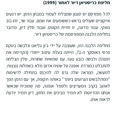
חליפת כריסטיאן דיור לאחור (1999)
לכל מפורסם יש סגנון שמצליח לעמוד במבחן הזמן. יש רגעים
אייקוניים שעולים בראש כששומעים את שמם. עבור שר, זהו בוב
מאקי. עבור מדונה, זו חזיית הקונוס. ועבור סלין דיון, מדובר
בחליפה הלבנה המפורסמת של כריסטיאן דיור.
החליפה הלבנה הזו, שעוצבה על ידי ג'ון גליאנו ונלבשה בטקס
פרסי האוסקר ה-71, הייתה בעלת עיצוב ייחודי (הקדימה את
זמנה!) ולבשה כובע נועז. עם שמשיות שחורות, סלין הצליחה
להתבלט כמורדת אופנה על שטיח אדום מלא בשמלות נוצצות.
למעשה, המראה שלה גרם לה להיכנס בתחילה לרשימות
"המתלבשים הגרועים ביותר" באותה תקופה, אך עם הזמן הפך
לאהוב בקרב המעריצים ולסמל אופנה, מה שמוכיח שכאשר
אנחנו ההדיוטות לא תמיד מבינים את החזון, דיון תמיד יודעת
לראות אותו.