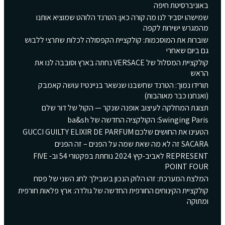
באוניברסיטת חיפה
שמישהו יסביר לנו מה קורה כאן: הטרנד הלוהט שמוציא אותנו
מהמגרש ישירות לקפה
שוברות את המוסכמות: קולקציית הקפסולה לכלות שתרצי ללבוש
גם ביום שאחרי
קולקציית המסלול של VERSACE נחתה בארץ וסובבה לנו את
הראש
תורידו נמוך: הטרנד שחשבנו שנשאר בניינטיז עושה קאמבק
(ואנחנו כבר מאוהבות)
תצוגת המחלקה לעיצוב אופנה שנקר — הקול של דור שלם
Swinging Paris: הקולקציה החדשה של ba&sh
הטעינו את החושים שלכם GUCCI GUILTY ELIXIR DE PARFUM
SACARA זה לא מה שאת שמה על הפנים – זה הפנים
REPRESENT לאביב-קיץ 2024 נוחתת בפקטורי 54 וב- FIVE
POINT FOUR
המלצת המערכת: זהו הלוק הנכון בשבילך לחג השני של פסח
קולקציית הקינוחים החורפית החדשה של גולדה: ארץ פלאות חורפית
ומתוקה