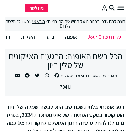
ניוזלטר
סקירת Jour Girls
סיבוב קניות
החיים הטובים
רוצה להתעדכן בכתבות על הנושאים הכי חמים?
הירשמי
עכשיו לניוזלטר
שלנו
סקירת Jour Girls
אופנה
ביוטי
השקות
החיים הט
הכל בשם האופנה: הרגעים האייקונים
של סלין דיון
מאת:
מאיה אושרי כהן
5 אוגוסט 2024
784
רגע אופנתי בלתי נשכח שבו היא לבשה שמלה של דיור
הוט קוטור בטקס הפתיחה של אולימפיאדת 2024, בפריז
גרם לנו להחליט שזה הזמן המושלם לחקור ולהציג כמה
מרגעי האופנה הבולטים של דיור לאורך השנים.