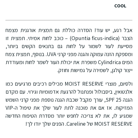
COOL
אבל רגע, יש עוד! הסדרה כוללת גם תמצית אורגנית מצמח
הצבר (Opuntia ficus-indica) – כוכב לחות אמיתי. תמצית זו
מסייעת לעור לשמור על לחות גם בתנאים הקשים ביותר,
ומספקת הזנה עמוקה והגנה מפני קרני UVA. בנוסף, תמצית צמח
המים Cylindrica משפרת את יכולת העור לשמר לחות ומעודדת
ייצור קולגן, לשמירה על גמישות וחוזק.
ולסיום, מוצרי MOIST RESERVE מכילים רכיבים מרגיעים כמו
אלנטואין, ביסבולול ופנתנול להרגעת אדמומיות וגירוי. עם מקדם
הגנה SPF 25, עורך מקבל שכבת הגנה נוספת מפני קרני השמש
המזיקות. אז אם את מוכנה לתת לעור שלך את טיפול ה-VIP
שמגיע לו, את לא צריכה לחפש יותר מסדרת הטיפוח החדשה
MOIST RESERVE של Careline. הפנים שלך יודו לך!