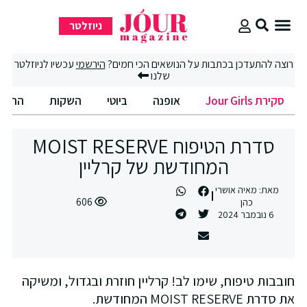
ניוזלטר
סקירת Jour Girls
רוצה להתעדכן בכתבות על הנושאים הכי חמים?
הירשמי
עכשיו לניוזלטר
שלנו
סקירת Jour Girls
אופנה
ביוטי
השקות
החיים
סדרת הטיפוח MOIST RESERVE
המחודשת של קרליין
מאת:
מאיה אושרי
606
כהן
6 נובמבר 2024
חובבות טיפוח, שימו לב! קרליין חוזרת ובגדול, ומשיקה
את סדרת MOIST RESERVE המחודשת.