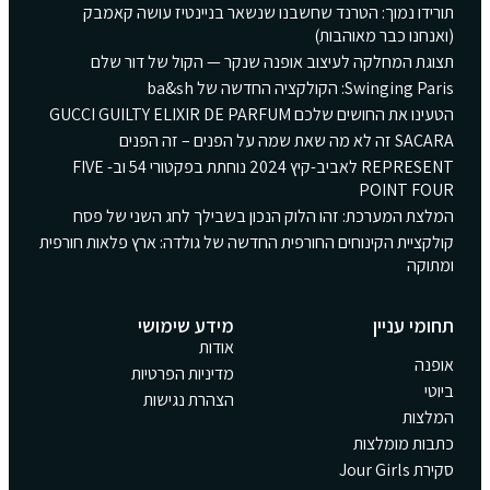
תורידו נמוך: הטרנד שחשבנו שנשאר בניינטיז עושה קאמבק
(ואנחנו כבר מאוהבות)
תצוגת המחלקה לעיצוב אופנה שנקר — הקול של דור שלם
Swinging Paris: הקולקציה החדשה של ba&sh
הטעינו את החושים שלכם GUCCI GUILTY ELIXIR DE PARFUM
SACARA זה לא מה שאת שמה על הפנים – זה הפנים
REPRESENT לאביב-קיץ 2024 נוחתת בפקטורי 54 וב- FIVE
POINT FOUR
המלצת המערכת: זהו הלוק הנכון בשבילך לחג השני של פסח
קולקציית הקינוחים החורפית החדשה של גולדה: ארץ פלאות חורפית
ומתוקה
תחומי עניין
מידע שימושי
אודות
אופנה
מדיניות הפרטיות
ביוטי
הצהרת נגישות
המלצות
כתבות מומלצות
סקירת Jour Girls