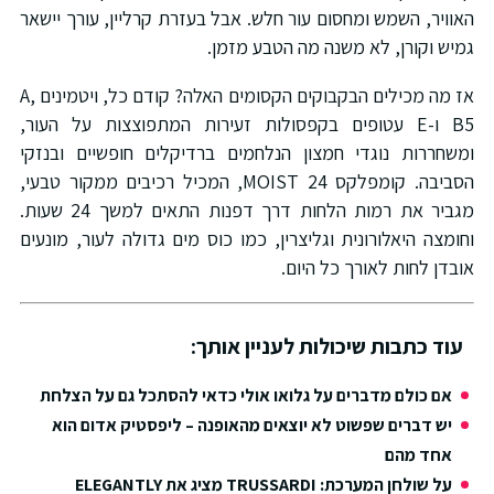
האוויר, השמש ומחסום עור חלש. אבל בעזרת קרליין, עורך יישאר
גמיש וקורן, לא משנה מה הטבע מזמן.
אז מה מכילים הבקבוקים הקסומים האלה? קודם כל, ויטמינים A,
B5 ו-E עטופים בקפסולות זעירות המתפוצצות על העור,
ומשחררות נוגדי חמצון הנלחמים ברדיקלים חופשיים ובנזקי
הסביבה. קומפלקס MOIST 24, המכיל רכיבים ממקור טבעי,
מגביר את רמות הלחות דרך דפנות התאים למשך 24 שעות.
וחומצה היאלורונית וגליצרין, כמו כוס מים גדולה לעור, מונעים
אובדן לחות לאורך כל היום.
עוד כתבות שיכולות לעניין אותך:
אם כולם מדברים על גלואו אולי כדאי להסתכל גם על הצלחת
יש דברים שפשוט לא יוצאים מהאופנה – ליפסטיק אדום הוא
אחד מהם
על שולחן המערכת: TRUSSARDI מציג את ELEGANTLY