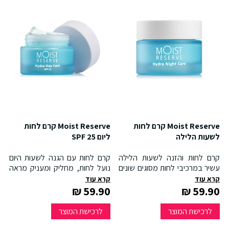
Moist Reserve קרם לחות
Moist Reserve קרם לחות
לשעות הלילה
ליום SPF 25
קרם לחות והזנה לשעות הלילה
קרם לחות עם הגנה לשעות היום
עשיר במרכיבי לחות מסוגים שונים
נועל לחות, מחליק ומעניק מראה
היוצרים מעטפת מזינה וזמינה
קורן לעור מעניק תחושת רעננות,
קרא עוד
קרא עוד
לעור משלב ויטמינים בטכנולוגיית
רכות וגמישות משלב ויטמינים
59.90 ₪
59.90 ₪
קפסולות חדשה * מסייע בתיקון
בטכנולוגיית קפסולות חדשה מונע
נזקי קרינה, סביבה וגיל מעניק
נזקי קרינה וסביבה מעניק לעור
לרכישת המוצר
לרכישת המוצר
לעור מרקם חלק, גמיש ומוצק יותר
מרקם חלק, גמיש ומוצק יותר כבר