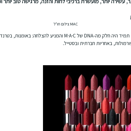
, עשירה יותר, מועשרת ברכיבי לחות והזנה, מרגישה טוב יותר 
MAC צילום חו"ל
'לעשות את המקסימום' תמיד היה חלק מה-DNA של M·A·C והמניע להצלח
ורמולות, באחריות חברתית ובסטייל.