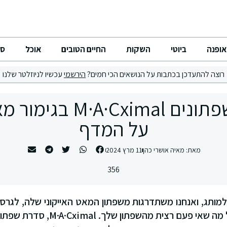
אופנה
ביוטי
השקות
החיים הטובים
אוכל
סי
רוצה להתעדכן בכתבות על הנושאים הכי חמים?
הירשמי
עכשיו לניוזלטר שלנו
סדרת השפתונים A·Cximal
על המדף
מאת:
מאיה אושרי כהן
11 מרץ 2024
356
גגת 40 שנה למותג, ואנחנו משתדרגות משפתון המאט האייקוני שלה, לג
לשפתיים שלך את כל מה שאי פעם רצית מ