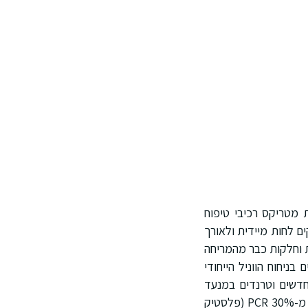
מטריקס רכיבי טיפוח
ם לחות מיידית ולאורך
שעות. למראה שפתיים מלאות וחלקות כבר מהמריחה
ה ומבריקה, זוהרת ויוקרתית, 40 גוונים אייקונים בניחוח הווניל הייחודי
פתייך מראה מלא ממריחה ראשנה! 13 גוונים מהם חדשים וטרנדים במנעד
הקיים החל מניודים, אדומים עשירים, ורודים תוססים ועד סגולים נועזים. אריזה העשויה לפחות מ-30% PCR (פלסטיק