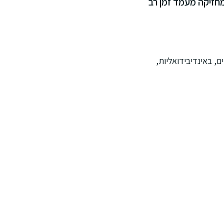
ומחזיקה מעמד זמן רב
ה: באומנות, בטרנדים, באינדיבידואליות,