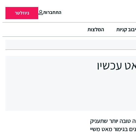
התחברות
ניוזלטר
בוב קניות
המלצות
M· בגימור מאט עכשיו
רסה טובה יותר שתעניק
השפתון שלך. M·A·Cximal, סדרת שפתונים בגימור מאט משיי