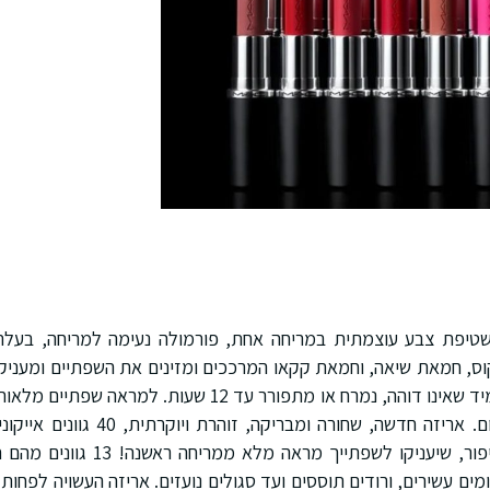
שטיפת צבע עוצמתית במריחה אחת, פורמולה נעימה למריחה, בעלת 
קוס, חמאת שיאה, וחמאת קקאו המרככים ומזינים את השפתיים ומעניקי
זמן עד 8 שעות. צבע עמיד שאינו דוהה, נמרח או מתפורר עד 12 
הראשונה ולאורך כל היום. אריזה חדשה, שחור
שנוצרו בשיתוף אמני איפור, שיעניקו לש