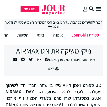
ניוזלטר
סקירת Jour Girls
סיבוב קניות
החיים הטובים
רוצה להתעדכן בכתבות על הנושאים הכי חמים?
הירשמי
עכשיו לניוזלטר
שלנו
סקירת Jour Girls
אופנה
ביוטי
השקות
החיים הט
נייקי משיקה את AIRMAX DN
מאת:
מאיה אושרי כהן
27 מרץ 2024
427
JD ספורט ואמן ה-AI גילי בן שחר, חברו יחד לשיתוף
פעולה בלעדי לרגל אירוע ה- AIRMAX DAY
2024 במסגרתו יצרו סרט בלעדי המציג נוף אורבני
ושחקנים אשר נבנו ב - AI שמציגים את שלושת דגמי DN