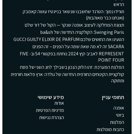
הראש
תורידו נמוך: הטרנד שחשבנו שנשאר בניינטיז עושה קאמבק
(ואנחנו כבר מאוהבות)
תצוגת המחלקה לעיצוב אופנה שנקר — הקול של דור שלם
Swinging Paris: הקולקציה החדשה של ba&sh
הטעינו את החושים שלכם GUCCI GUILTY ELIXIR DE PARFUM
SACARA זה לא מה שאת שמה על הפנים – זה הפנים
REPRESENT לאביב-קיץ 2024 נוחתת בפקטורי 54 וב- FIVE
POINT FOUR
המלצת המערכת: זהו הלוק הנכון בשבילך לחג השני של פסח
קולקציית הקינוחים החורפית החדשה של גולדה: ארץ פלאות חורפית
ומתוקה
תחומי עניין
מידע שימושי
אודות
אופנה
מדיניות הפרטיות
ביוטי
הצהרת נגישות
המלצות
כתבות מומלצות