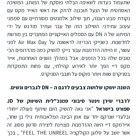
שתעמוד כעדות לשאיפה הבלתי פוסקת של המותג. המשיכה
האסתטית של הנעל תוכננה לרתק את ראשי האייר מקס עם
נקודת מבט רעננה, תוך שילוב אלמנטים מסורתיים עם סממני
עיצוב עתידני. השילוב הזה של עבר ועתיד מודגש על ידי
המיתוג של ה DN עם הסמלים האייקוניים המחברים בין מורשת
לחדשנות. כשנייקי הכריזה לראשונה על Air Max Day לפני
עשור, זו הייתה הזדמנות עבור נייקי להשיק כמה מהדרופים הכי
טובים שלה בכל הזמנים. אבל במהלך השנים האחרונות, אייר
מקס דיי הפך יותר לאירוע קהילתי, עם פחות התמקדות
בסניקרס שוות ויותר פוקוס על חובבי הסניקרס.
השנה יושקו שלושה צבעים לדגם ה – DN לגברים ונשים.
לדברי שירן וינטר סיבוני סמנכ"לית השיווק של JD
ספורט בישראל
"אני גאה להשיק היום שיתוף פעולה ייחודי
ובלעדי שנרקם יחד עם אמן הבינה המלאכותית גילי בן שחר,
איירמקס דיי היווה ההזדמנות מצויינת ליצירת סרטון מסוג זה
אשר יושב על סלוגן הקולקציה FEEL THE UNREEL" , בכך