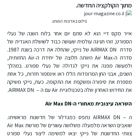
מתוך הקולקציה החדשה.
צילום באדיבות המותג
אייר מקס דיי הוא לא סתם יום אחר בלוח השנה של נעלי
הספורט; זוהי חגיגה עולמית שעושה כבוד לשושלת האגדית של
סדרת AIRMAX DN של נייקי, שהחלה את דרכה בשנת 1987.
סדרת ה-Air Max היוותה חלוצה של יחידת ה-Air החזותית,
ולמעשה מפנה את נייקי לגדולה של נעלי ספורט. במהלך
השנים, אבני החן המרופדות הללו ראו אינספור חזרות, כל אחת
מספרת את סיפורה ומשקפת את התקופה. כעת, נייקי משיקה
את החידוש האחרון שלה בטכנולוגיית Air עם ה – AIRMAX DN.
השראה עיצובית מאחורי ה-Air Max DN
ה – AIRMAX DN נתפס כמגדלור של חדשנות מראשיתו.
שואבים השראה מלמעלה משלושה עשורים של מורשת Air Max
צוותי החדשנות של נייקי יצאו למשימה ליצור נעלי ספורט