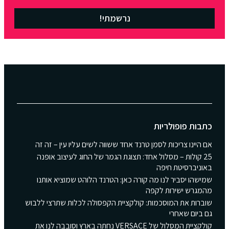
נרשמתי!
כתבות פופולריות
אם היינו צריכות לסמן טרנד אחד ששווה לשים עליו עין – זה זה
25 קולות – מסלול אחד: תצוגת הגמר של החוג לעיצוב אופנה
באוניברסיטת חיפה
שמישהו יסביר לנו מה קורה כאן: הטרנד הלוהט שמוציא אותנו
מהמגרש ישירות לקפה
שוברות את המוסכמות: קולקציית הקפסולה לכלות שתרצי ללבוש
גם ביום שאחרי
קולקציית המסלול של VERSACE נחתה בארץ וסובבה לנו את