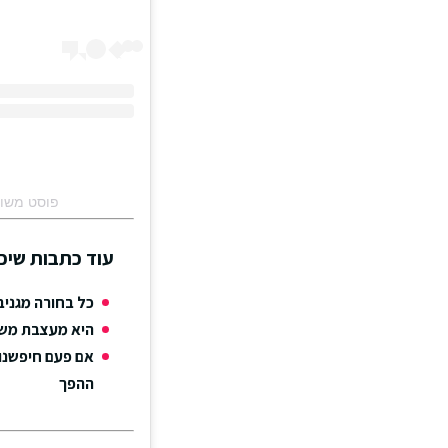
פוסט משותף על ידי ‏ie Grainge‎
עוד כתבות שיכו
כל בחורה מגניב
היא מעצבת משק
אם פעם חיפשנו
ההפך