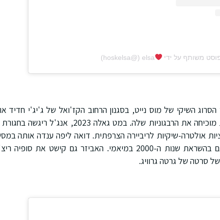
וסט משותף על ידי ‏‎elsa
הסרוג השיקי של מוס נייט, בסגנון הרחוב הקז'ואל של ג'יג'י חדיד או
סיירוס, חגורת השרשרת מוכיחה את הרבגוניות שלה. במט
יות אולטרה-שיקיות לריביירה הצרפתית. דואה ליפה ענדה אותה במס
קרדשיאן התהדרה בדגם בהשראת שנות ה-2000 במיאמי. האביזר גם קישט א
ל סרטה של גרטה גרוויג.