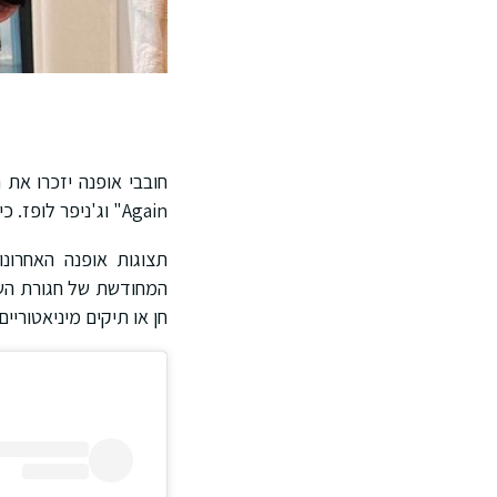
Again" וג'ניפר לופז. כיום, היא חזרה עם טוויסט מודרני, והפכה לאביזר go-to למראה קז'ואלי וגם שיקי.
המחודשת של חגורת השר
חן או תיקים מיניאטוריי