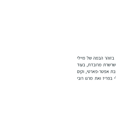
 בזוהר הבמה של מיילי
 גאלה 2023, אנג'ל ריגשה בחגורת שרשרת מרובדת, בעוד
יבת אפטר-פארטי, וקים
ת סופיה ריצ'י בפריז ואת מרגו רובי