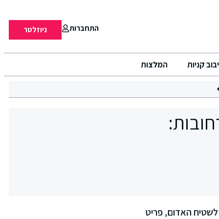
התחברות
ניוזלטר
בוב קניות
המלצות
Met Gal ועד לרחובות:
מהמסלולים ועד לשטיח האדום, פריט