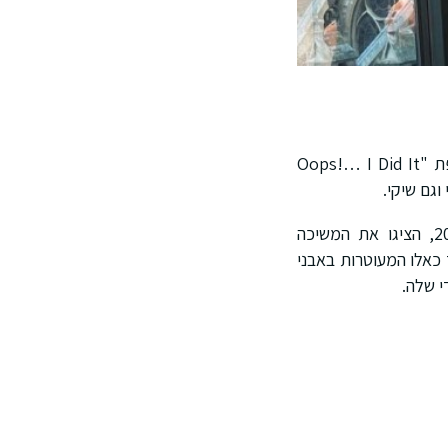
חובבי אופנה יזכרו את חגורת השרשרת כאביזר אהוב של אייקונים כמו בריטני ספירס בתקופת "Oops!… I Did It
תצוגות אופנה האחרונות, כולל אלו של סן לורן וקלואה לקולקציות סתיו-חורף 2024-2025, הציגו את המשיכה
כאלו המעוטרות באבני
י שלה.