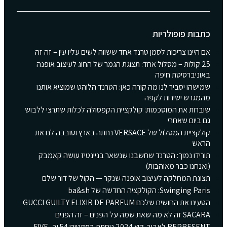
כתבות פופולריות
אם היינו צריכות לסמן טרנד אחד ששווה לשים עליו עין – זה זה
25 קולות – מסלול אחד: תצוגת הגמר של החוג לעיצוב אופנה
באוניברסיטת חיפה
שמישהו יסביר לנו מה קורה כאן: הטרנד הלוהט שמוציא אותנו
מהמגרש ישירות לקפה
שוברות את המוסכמות: קולקציית הקפסולה לכלות שתרצי ללבוש
גם ביום שאחרי
קולקציית המסלול של VERSACE נחתה בארץ וסובבה לנו את
הראש
תורידו נמוך: הטרנד שחשבנו שנשאר בניינטיז עושה קאמבק
(ואנחנו כבר מאוהבות)
תצוגת המחלקה לעיצוב אופנה שנקר — הקול של דור שלם
Swinging Paris: הקולקציה החדשה של ba&sh
הטעינו את החושים שלכם GUCCI GUILTY ELIXIR DE PARFUM
SACARA זה לא מה שאת שמה על הפנים – זה הפנים
REPRESENT לאביב-קיץ 2024 נוחתת בפקטורי 54 וב- FIVE