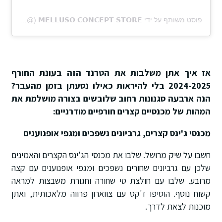
פוסט משותף על ידי ‏‎𝗠𝗘𝗟𝗟𝗨𝗦𝗢 𝗖𝗢𝗡𝗖𝗘𝗣𝗧 𝗦𝗧𝗢𝗥𝗘‎‏ (@‏‎melluso.conceptstore‎‏)
אז איך אתן משלבות את הטרנד הזה בעונת החורף
2024-2025 בלי להיראות כאילו נסעתן בזמן מהעבר?
הנה ארבעה סגנונות רחוב שלובשים בצורה מושלמת את
המהות של מכנסיים קצרים חורפיים מודרניים:
מכנסי ג'ינס קצרים, גרביונים נשפכים ומגפי אופנוענים
חשבו על שיק מרושל. שלבו את מכנסי הג'ינס הקצרים והאמינים
שלכן עם גרביונים שחורים נשפכים ומגפי אופנוענים עם קצה
מרובע. שלבו עם חולצת טי שחורה וחגורת משבצות למראה
קשוח נוסף. הוסיפו ז'קט עם צווארון פרווה מלאכותית, ואתן
מוכנות לצאת לדרך.