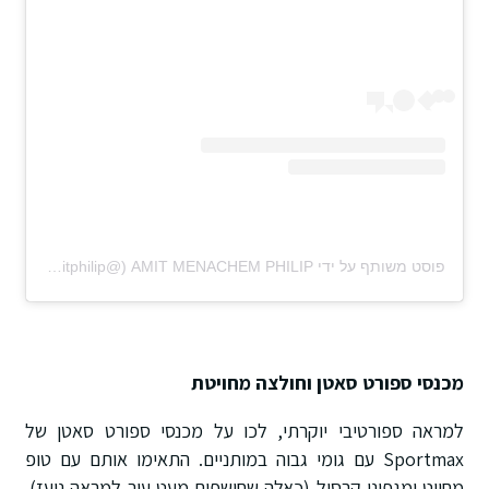
פוסט משותף על ידי ‏‎AMIT MENACHEM PHILIP‎‏ (@‏‎amitphilip‎‏)
מכנסי ספורט סאטן וחולצה מחויטת
למראה ספורטיבי יוקרתי, לכו על מכנסי ספורט סאטן של
Sportmax עם גומי גבוה במותניים. התאימו אותם עם טופ
מחויט ומגפוני קרסול (כאלה שחושפים מעט עור למראה נועז).