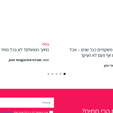
כללי
משקפיים כבר שנים – אבל
החיוך המושלם? לא בכל מחיר
 אף פעם לא העיקר
מאת:
מערכת jour magazine
רי כהן
הכי חמים?
אני מאשר/ת כי קראתי את
מדיניות ה