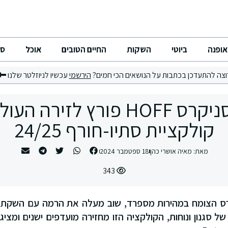
אופנה
ביוטי
השקות
החיים הטובים
אוכל
סי
וצה להתעדכן בכתבות על הנושאים הכי חמים?
הירשמי
עכשיו לניוזלטר שלנו
מותג הסניקרס HOFF פורץ לזיר
קולקציית סתיו-חורף 24/25
מאת:
מאיה אושרי כהן
18 ספטמבר 2024
343
ניקרס הצומח במהירות מספרד, שוב מעלה את הרמה עם השקת ק
לוב של סגנון ונוחות, הקולקציה הזו מחזירה מועדפים ישנים ומצ