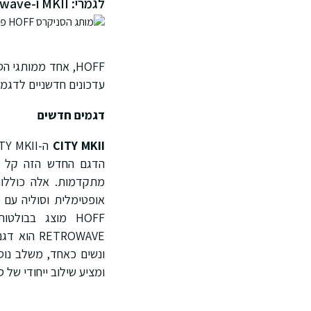
לגמרי: MKII ו-Retrowave.
עדכונים חדשניים לדגמים אהובים 
דגמים חדשים
CITY MKII
הדגם החדש הזה קל יות
מתקדמות. אלה כוללות 
אופטימלית וסוליה עם צ
HOFF מוצג בבולטות. חלק מהדגמים כוללים שרוכים "מעורבלים", המוסיפים מגע ייחודי.
ומציע שילוב ייחודי של 