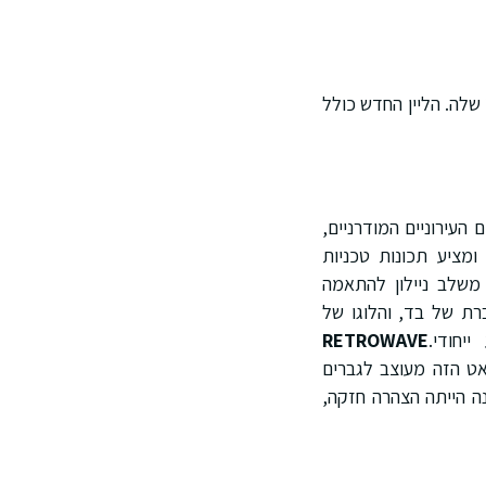
HOFF, אחד ממותגי הסניקרס הצומחים ביותר בספרד, משיקה את קולקציית סתיו-חורף 2024 שלה. הליין החדש כולל
ואט האייקוני CITY של HOFF. מעוצב לחיים העירוניים המודרניים,
ומציע תכונות טכניות
 משלב ניילון להתאמה
ברת של בד, והלוגו של
RETROWAVE
 עם ניחוח וינטג', השואב השראה משנות ה-80 וה-90. הסילואט הזה מעוצב לגברים
RET משקף תקופה שבה האופנה הייתה הצהרה חזקה,