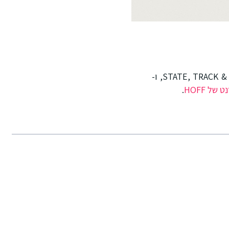
קולקציית סתיו-חורף 2024 כוללת גם סילואטות מועדפות כמו STATE, TRACK & FIELD, METRO, SKYLINE, ו-
של HOFF
.