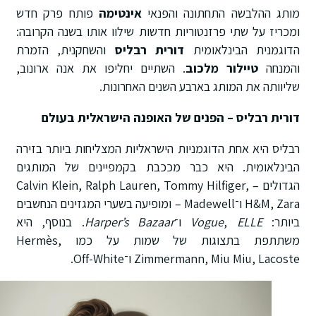
מותג ההלבשה התחתונה והפנאי
אינטימה
פותח פרק חדש
ומכריז על שתי פרזנטוריות חדשות שילוו אותו בשנה הקרובה:
הדוגמנית הבינלאומית
דורית רבליס
והשחקנית, הזמרת
והמנחה
טיילור מלכוב
. השתיים יחליפו את אנה ארונוב,
שליוותה את המותג בארבע השנים האחרונות.
דורית רבליס – הפנים של האופנה הישראלית בעולם
רבליס היא אחת הדוגמניות הישראליות המצליחות ביותר בזירה
הבינלאומית. היא כבר מככבת בקמפיינים של המותגים
הגדולים – Calvin Klein, Ralph Lauren, Tommy Hilfiger,
H&M, Zara ו־Madewell – ומופיעה בשערי המגזינים הנחשבים
ביותר:
ELLE
,
Vogue
ו־
Harper’s Bazaar
. בנוסף, היא
משתתפת בתצוגות של שמות על כמו Hermès,
Zimmermann, Miu Miu, Lacoste ו־Off-White.