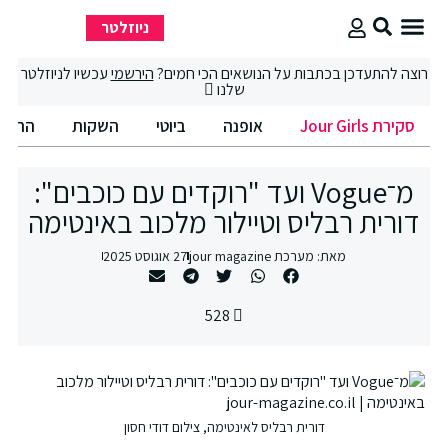
ניוזלטר
סקירת Jour Girls
סיבוב קניות
החיים הטובים
רוצה להתעדכן בכתבות על הנושאים הכי חמים?
הירשמי
עכשיו לניוזלטר
שלנו
סקירת Jour Girls
אופנה
ביוטי
השקות
החיים הט
מ־Vogue ועד "רוקדים עם כוכבים":
דורית רבליס וטיילור מלכוב באינטימה
מאת:
מערכת jour magazine
27 אוגוסט 2025
528
דורית רבליס לאינטימה, צילום דודי חסון