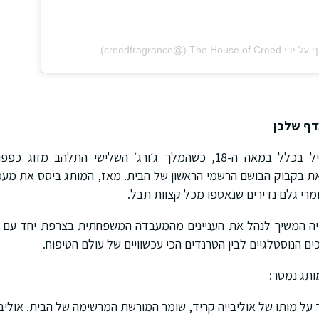
‎The‏ (@‏‎creedfragrance‎‏)
דף שלכן
הסיפור של קריד התחיל בכלל במאה ה-18, כשהמלך ג׳ורג׳ השלישי התלהב
ת בקבוק הבושם הרשמי הראשון של הבית. מאז, המותג ביסס את מעמדו
מרי גלם נדירים שנאספו מכל קצוות תבל.
ייה המשיך לנהל את העניינים מהמעבדה המשפחתית בצרפת יחד עם בנו
ם הנוסטלגיים לבין הטרנדים הכי עכשוויים של עולם הטיפוח.
תג נמסר:
 על מותו של אוליבייה קריד, שומר המורשת המרשימה של הבית. אוליב