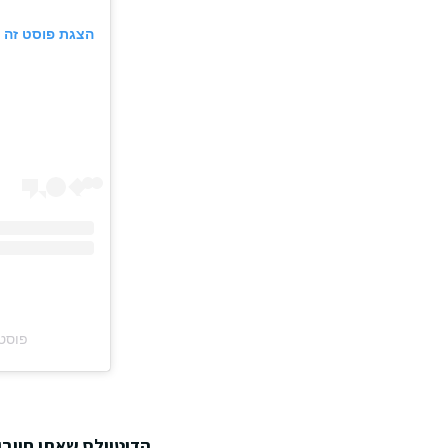
הצגת פוסט זה 
פוסט משותף על י
הדיטיילס שאתן חייב