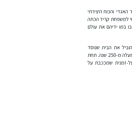
האגדי והכוח היצירתי
 הדור השישי למשפחת קריד הכתה
ו במו ידיהם את עולם
הוביל את הבית שנוסד
באנגליה עוד בשנת 1760, ושמר בקנאות על המסורת המשפחתית שעוברת מדור לדור כבר למעלה מ-250 שנה. תחת
 על-זמנית שמככבת על