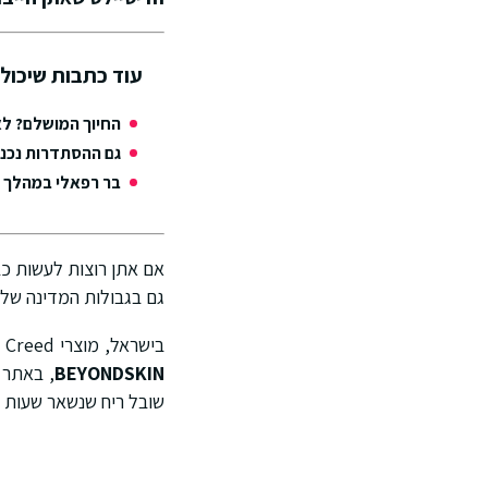
עוד כתבות שיכולו
החיוך המושלם? לא
גם ההסתדרות נכנס
בר רפאלי במהלך מ
אם אתן רוצות לעשות כב
גם בגבולות המדינה שלנו
בישראל, מוצרי Creed מיובאים ומשווקים באופן רשמי על ידי לילית קוסמטיקה. הבקבוקים האייקוניים נמכרים ברשת
BEYONDSKIN
, באתר 
שובל ריח שנשאר שעות 