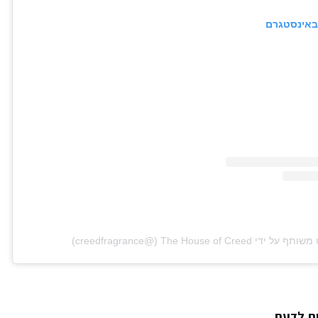
באינסטגרם
די ‏‎The House of Creed‎‏ (@‏‎creedfragrance‎‏)
ות לדעת