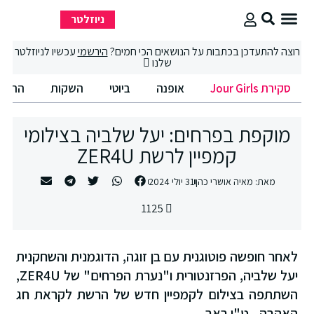
ניוזלטר
סקירת Jour Girls
סיבוב קניות
החיים הטובים
רוצה להתעדכן בכתבות על הנושאים הכי חמים?
הירשמי
עכשיו לניוזלטר
שלנו
סקירת Jour Girls
אופנה
ביוטי
השקות
החיים הט
מוקפת בפרחים: יעל שלביה בצילומי
קמפיין לרשת ZER4U
מאת:
מאיה אושרי כהן
31 יולי 2024
1125
לאחר חופשה פוטוגנית עם בן זוגה, הדוגמנית והשחקנית
יעל שלביה, הפרזנטורית ו"נערת הפרחים" של ZER4U,
השתתפה בצילום לקמפיין חדש של הרשת לקראת חג
האהבה - ט"ו באב.