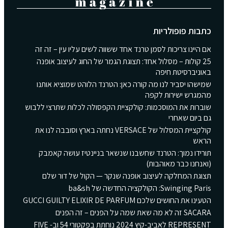
כתבות פופולריות
אם היינו צריכות לסמן טרנד אחד ששווה לשים עליו עין – זה זה
25 קולות – מסלול אחד: תצוגת הגמר של החוג לעיצוב אופנה
באוניברסיטת חיפה
שמישהו יסביר לנו מה קורה כאן: הטרנד הלוהט שמוציא אותנו
מהמגרש ישירות לקפה
שוברות את המוסכמות: קולקציית הקפסולה לכלות שתרצי ללבוש
גם ביום שאחרי
קולקציית המסלול של VERSACE נחתה בארץ וסובבה לנו את
הראש
תורידו נמוך: הטרנד שחשבנו שנשאר בניינטיז עושה קאמבק
(ואנחנו כבר מאוהבות)
תצוגת המחלקה לעיצוב אופנה שנקר — הקול של דור שלם
Swinging Paris: הקולקציה החדשה של ba&sh
הטעינו את החושים שלכם GUCCI GUILTY ELIXIR DE PARFUM
SACARA זה לא מה שאת שמה על הפנים – זה הפנים
REPRESENT לאביב-קיץ 2024 נוחתת בפקטורי 54 וב- FIVE