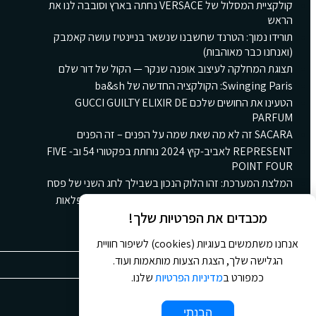
קולקציית המסלול של VERSACE נחתה בארץ וסובבה לנו את
הראש
תורידו נמוך: הטרנד שחשבנו שנשאר בניינטיז עושה קאמבק
(ואנחנו כבר מאוהבות)
תצוגת המחלקה לעיצוב אופנה שנקר — הקול של דור שלם
Swinging Paris: הקולקציה החדשה של ba&sh
הטעינו את החושים שלכם GUCCI GUILTY ELIXIR DE
PARFUM
SACARA זה לא מה שאת שמה על הפנים – זה הפנים
REPRESENT לאביב-קיץ 2024 נוחתת בפקטורי 54 וב- FIVE
POINT FOUR
המלצת המערכת: זהו הלוק הנכון בשבילך לחג השני של פסח
קולקציית הקינוחים החורפית החדשה של גולדה: ארץ פלאות
חורפית ומתוקה
מכבדים את הפרטיות שלך!
אנחנו משתמשים בעוגיות (cookies) לשיפור חוויית
הגלישה שלך, הצגת הצעות מותאמות ועוד.
כמפורט ב
מדיניות הפרטיות
שלנו.
© 2026 כל הזכויות שמורות ל
Jour Magazine
הבנתי