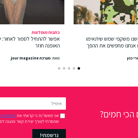
כתבות מומלצות
שנו משקפי שמש שיתאימו
אפשר להתחיל לספור לאחור: ש
ם אנחנו מחפשים את ההפך
האופנה חוזר
רי כהן
מאת:
מערכת jour magazine
הכי חמים?
אני מאשר/ת כי קראתי את
מדיניות ה
שמסרתי לצורך יצירת קשר ומענה לפני
נרשמתי!