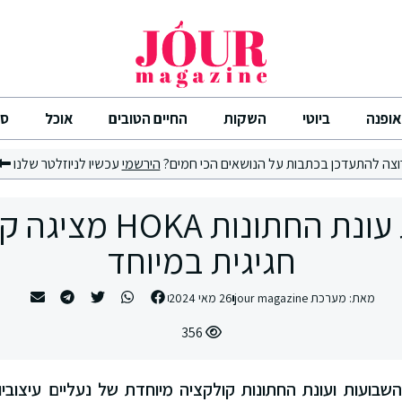
אופנה
ביוטי
השקות
החיים הטובים
אוכל
סי
וצה להתעדכן בכתבות על הנושאים הכי חמים?
הירשמי
עכשיו לניוזלטר שלנו
לקראת עונת החתונות KA
חגיגית במיוחד
מאת:
מערכת jour magazine
26 מאי 2024
356
ג השבועות ועונת החתונות קולקציה מיוחדת של נעליים עיצוביות