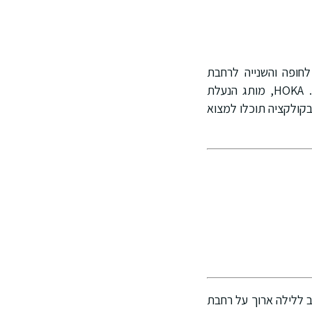
חופה והשנייה לרחבת
הריקודים. עם זאת, חשוב גם לבחור בנעליים נוחות שיאפשרו להן להנות מהחגיגות בנוחות. HOKA, מותג הנעלת
ות. בקולקציה תוכלו למצוא
ב ללילה ארוך על רחבת