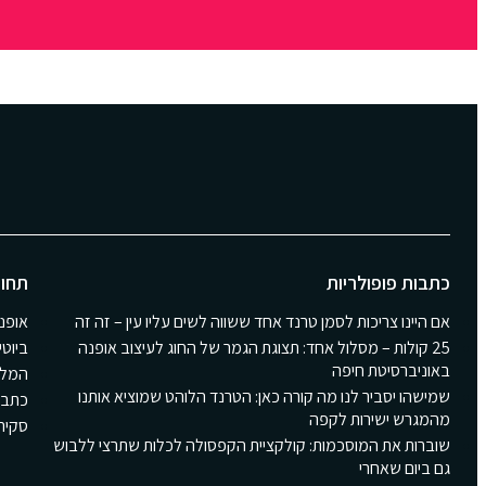
כתבות פופולריות
תחומ
אם היינו צריכות לסמן טרנד אחד ששווה לשים עליו עין – זה זה
אופנ
25 קולות – מסלול אחד: תצוגת הגמר של החוג לעיצוב אופנה
ביוטי
באוניברסיטת חיפה
המלצ
שמישהו יסביר לנו מה קורה כאן: הטרנד הלוהט שמוציא אותנו
כתבו
מהמגרש ישירות לקפה
סקירת Girls
שוברות את המוסכמות: קולקציית הקפסולה לכלות שתרצי ללבוש
גם ביום שאחרי