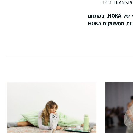
ניתן להשיג דגמים אלו בחנויות הקונספט של HOKA – אצל ניו ראן היבואן הרשמי של HOKA, במתחם
, ברשת WeShoes ובמגוון חנויות המשווקות HOKA