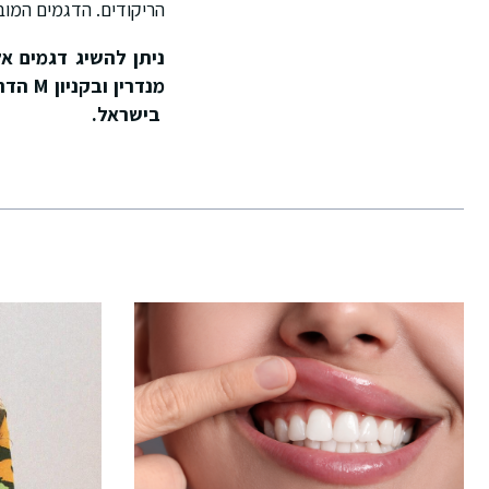
הריקודים. הדגמים המובילים בצבע השחור הם: 8 IFTON
מנדרין ובקניון M הדרך, באתר
בישראל.