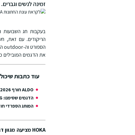
זמינה לנשים וגברים.
בעקבות חג השבועות ו
הספ
את הדגמים המובילים כגון: 8 NDI, 9 CLIFTON, ARAHI 7
עוד כתבות שיכולו
ALDO חורף 2026: שינוי קו, אותה נוחות – יותר אופנה
הדגמים שסימנו: UGG עושה לנו חורף אייקוני
המותג הספרדי חוזר
HOKA מציעה מגוון דגמים בצבע שחור