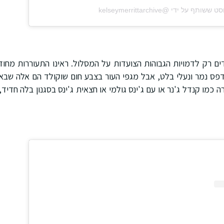
 ששותף על ידי @‏‎kelseymerrittarchive‎‏
ים רק לדמויות הגבוהות הצועדות על המסלול. ראינו התעוררות מחו
דפס נמר ונעלי בלט, אבל מגפי העור בצבע חום שוקולד הם אלה שבא
כמו קנדל ג'נר או עם ג'ינס גולמי או חצאית ג'ינס בסגנון בלה חדיד,