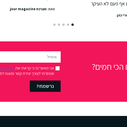
 אף פעם לא העיקר
מאת:
מערכת jour magazine
רי כהן
הכי חמים?
אני מאשר/ת כי קראתי את
מדיניות ה
שמסרתי לצורך יצירת קשר ומענה לפני
נרשמתי!