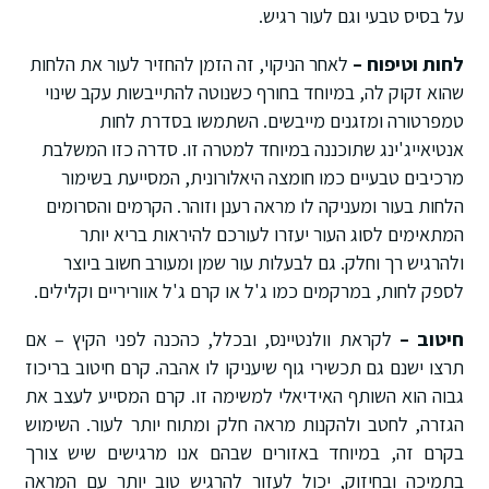
על בסיס טבעי וגם לעור רגיש.
לחות וטיפוח –
לאחר הניקוי, זה הזמן להחזיר לעור את הלחות
שהוא זקוק לה, במיוחד בחורף כשנוטה להתייבשות עקב שינוי
טמפרטורה ומזגנים מייבשים. השתמשו בסדרת לחות
אנטיאייג'ינג שתוכננה במיוחד למטרה זו. סדרה כזו המשלבת
מרכיבים טבעיים כמו חומצה היאלורונית, המסייעת בשימור
הלחות בעור ומעניקה לו מראה רענן וזוהר. הקרמים והסרומים
המתאימים לסוג העור יעזרו לעורכם להיראות בריא יותר
ולהרגיש רך וחלק. גם לבעלות עור שמן ומעורב חשוב ביוצר
לספק לחות, במרקמים כמו ג'ל או קרם ג'ל אווריריים וקלילים.
חיטוב –
לקראת וולנטיינס, ובכלל, כהכנה לפני הקיץ – אם
תרצו ישנם גם תכשירי גוף שיעניקו לו אהבה. קרם חיטוב בריכוז
גבוה הוא השותף האידיאלי למשימה זו. קרם המסייע לעצב את
הגזרה, לחטב ולהקנות מראה חלק ומתוח יותר לעור. השימוש
בקרם זה, במיוחד באזורים שבהם אנו מרגישים שיש צורך
בתמיכה ובחיזוק, יכול לעזור להרגיש טוב יותר עם המראה