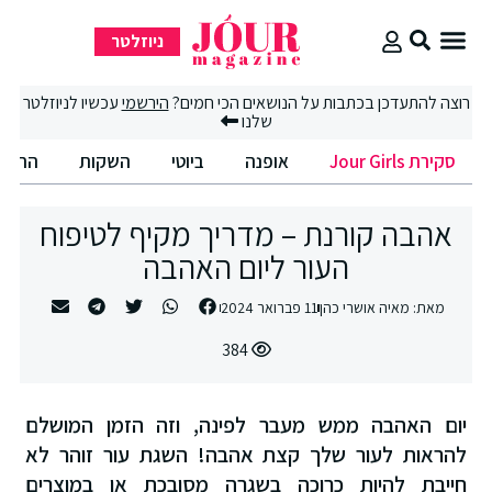
ניוזלטר
סקירת Jour Girls
רוצה להתעדכן בכתבות על הנושאים הכי חמים?
הירשמי
עכשיו לניוזלטר
שלנו
סקירת Jour Girls
אופנה
ביוטי
השקות
החיים
אהבה קורנת – מדריך מקיף לטיפוח
העור ליום האהבה
מאת:
מאיה אושרי כהן
11 פברואר 2024
384
יום האהבה ממש מעבר לפינה, וזה הזמן המושלם
להראות לעור שלך קצת אהבה! השגת עור זוהר לא
חייבת להיות כרוכה בשגרה מסובכת או במוצרים