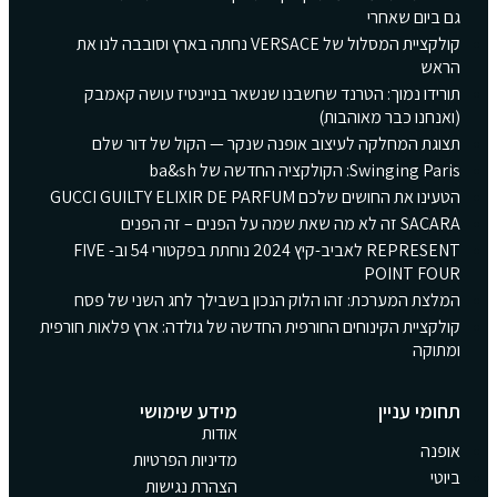
גם ביום שאחרי
קולקציית המסלול של VERSACE נחתה בארץ וסובבה לנו את
הראש
תורידו נמוך: הטרנד שחשבנו שנשאר בניינטיז עושה קאמבק
(ואנחנו כבר מאוהבות)
תצוגת המחלקה לעיצוב אופנה שנקר — הקול של דור שלם
Swinging Paris: הקולקציה החדשה של ba&sh
הטעינו את החושים שלכם GUCCI GUILTY ELIXIR DE PARFUM
SACARA זה לא מה שאת שמה על הפנים – זה הפנים
REPRESENT לאביב-קיץ 2024 נוחתת בפקטורי 54 וב- FIVE
POINT FOUR
המלצת המערכת: זהו הלוק הנכון בשבילך לחג השני של פסח
קולקציית הקינוחים החורפית החדשה של גולדה: ארץ פלאות חורפית
ומתוקה
תחומי עניין
מידע שימושי
אודות
אופנה
מדיניות הפרטיות
ביוטי
הצהרת נגישות