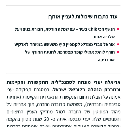
עוד כתבות שיכולות לעניין אותך:
הנשף הכי Chik בעיר – עם שמלה הורסת, חבורת בנים ויעל
שלביה אחת
אוראל צברי ממריא לקמפיין קיץ משעשע במיוחד לארקיע
חורף לוהט: אמילי קופר מצטרפת לחגיגת החורף של
אורבניקה
אריאלה יערי
מונתה לסמנכ"לית התקשורת והקיימות
וכחברת הנהלה בלוריאל ישראל.
במסגרת תפקידה יערי
אמונה על הובלת תחום התקשורת התאגידית והקיימות (אחריות
סביבתית וחברתית), משמשת כדוברת החברה, תוך אחריות על
ניהול המוניטין של החברה למול מחזיקי העניין החיצוניים
והפנימיים שלה. יערי מביאה איתה כ- 20 שנות ניסיון בהקמה
ובניהול תקשורת תאגידית אסטרטגית ויצירת אימפקט בחברות