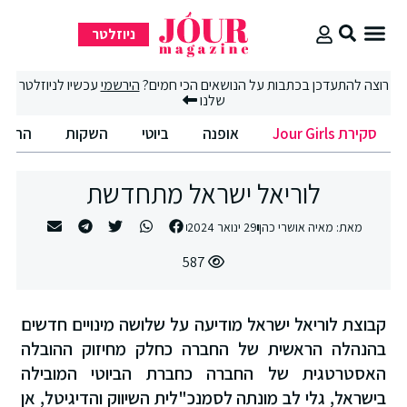
ניוזלטר
סקירת Jour Girls
סיבוב קניות
החיים הטובים
רוצה להתעדכן בכתבות על הנושאים הכי חמים?
הירשמי
עכשיו לניוזלטר
שלנו
סקירת Jour Girls
אופנה
ביוטי
השקות
החיים
לוריאל ישראל מתחדשת
מאת:
מאיה אושרי כהן
29 ינואר 2024
587
קבוצת לוריאל ישראל מודיעה על שלושה מינויים חדשים
בהנהלה הראשית של החברה כחלק מחיזוק ההובלה
האסטרטגית של החברה כחברת הביוטי המובילה
בישראל, גלי לב מונתה לסמנכ"לית השיווק והדיגיטל, אן