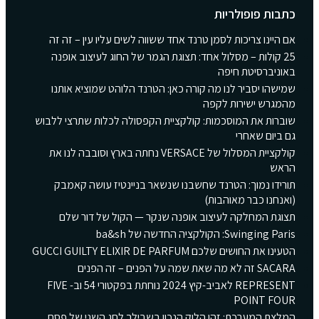
כתבות פופולריות
אם היינו צריכות לסמן טרנד אחד ששווה לשים עליו עין – זה זה
25 קולות – מסלול אחד: תצוגת הגמר של החוג לעיצוב אופנה
באוניברסיטת חיפה
שמישהו יסביר לנו מה קורה כאן: הטרנד הלוהט שמוציא אותנו
מהמגרש ישירות לקפה
שוברות את המוסכמות: קולקציית הקפסולה לכלות שתרצי ללבוש
גם ביום שאחרי
קולקציית המסלול של VERSACE נחתה בארץ וסובבה לנו את
הראש
תורידו נמוך: הטרנד שחשבנו שנשאר בניינטיז עושה קאמבק
(ואנחנו כבר מאוהבות)
תצוגת המחלקה לעיצוב אופנה שנקר — הקול של דור שלם
Swinging Paris: הקולקציה החדשה של ba&sh
הטעינו את החושים שלכם GUCCI GUILTY ELIXIR DE PARFUM
SACARA זה לא מה שאת שמה על הפנים – זה הפנים
REPRESENT לאביב-קיץ 2024 נוחתת בפקטורי 54 וב- FIVE
POINT FOUR
המלצת המערכת: זהו הלוק הנכון בשבילך לחג השני של פסח