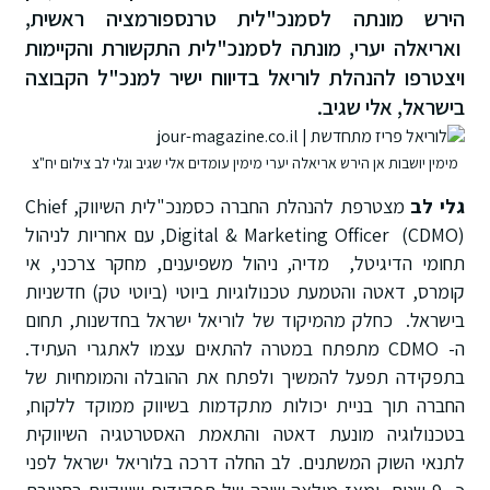
הירש מונתה לסמנכ"לית טרנספורמציה ראשית,
ואריאלה יערי, מונתה לסמנכ"לית התקשורת והקיימות
ויצטרפו להנהלת לוריאל בדיווח ישיר למנכ"ל הקבוצה
בישראל, אלי שגיב.
מימין יושבות אן הירש אריאלה יערי מימין עומדים אלי שגיב וגלי לב צילום יח"צ
גלי לב
מצטרפת להנהלת החברה כסמנכ"לית השיווק, Chief
Digital & Marketing Officer (CDMO), עם אחריות לניהול
תחומי הדיגיטל, מדיה, ניהול משפיענים, מחקר צרכני, אי
קומרס, דאטה והטמעת טכנולוגיות ביוטי (ביוטי טק) חדשניות
בישראל. כחלק מהמיקוד של לוריאל ישראל בחדשנות, תחום
ה- CDMO מתפתח במטרה להתאים עצמו לאתגרי העתיד.
בתפקידה תפעל להמשיך ולפתח את ההובלה והמומחיות של
החברה תוך בניית יכולות מתקדמות בשיווק ממוקד ללקוח,
בטכנולוגיה מונעת דאטה והתאמת האסטרטגיה השיווקית
לתנאי השוק המשתנים. לב החלה דרכה בלוריאל ישראל לפני