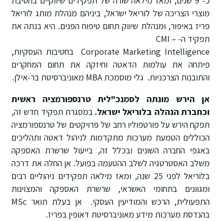
כ- 9 שנים, ומאז מילאה שורה של תפקידים שיווקיים בחטיבת
מוצרי הצריכה של לוריאל ישראל, ביניהם מנהלת מותג לוריאל
פריז באיפור, ומנהלת שיווק תחום טיפוח הפנים. היא בנתה את
תפקיד ה- – CMI
Corporate Marketing Intelligence בחטיבות העסקיות,
פיתחה את עולמות הדאטה וחיזקה את תחום המחקרים
והתובנות הצרכניות. גלי מוסמכת MBA מאוניברסיטת בר-אילן.
אן הירש מונתה לסמנכ"לית טרנספורמציה ראשית
וכחברת הנהלה בלוריאל ישראל.
במסגרת תפקיד חדש זה,
תפקח הירש על פורטפוליו רחב של פרויקטים של טרנספורמציה
הכוללים הטמעת מערכות מתקדמות לניהול דאטה ותהליכים
באגפי החברה השונים ובכלל זה, בייעול שרשרת האספקה
משלב האסטרטגיה לשלב ההטעמה בפועל. אן החלה את דרכה
בלוריאל לפני 25 שנה, ומאז מילאה תפקידים ניהוליים רבים
ומגוונים בתחומי האשראי, שרשרת האספקה והמצוינות
התפעולית, הרכש והמודיעין העסקי. אן בעלת תואר MSc
בהנדסת מערכות מידע מאוניברסיטת דאופין בפריז.