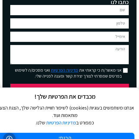
כתבו לנו
אני מאשר/ת כי קראתי את
מדיניות הפרטיות
ואני מסכים/ה לשימוש
בפרטים שמסרתי לצורך יצירת קשר ומענה לפנייה שלי.
שליחה
מכבדים את הפרטיות שלך!
אנחנו משתמשים בעוגיות (cookies) לשיפור חוויית הגלישה שלך, הצגת הצ
מותאמות ועוד.
כמפורט ב
מדיניות הפרטיות
שלנו.
© 2026 כל הזכויות שמורות ל
Jour Magazine
הבנתי
WebDigital | וובדיגיטל – עיצוב ובניית אתרים