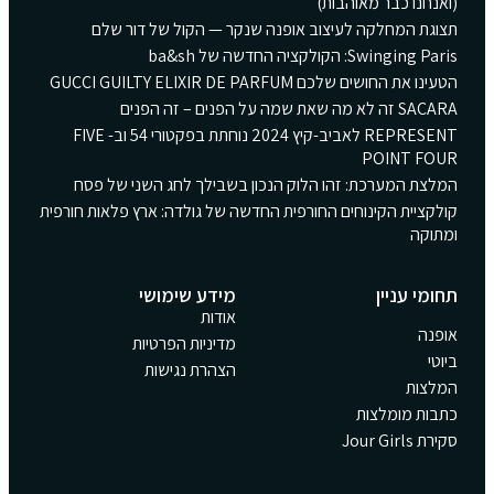
(ואנחנו כבר מאוהבות)
תצוגת המחלקה לעיצוב אופנה שנקר — הקול של דור שלם
Swinging Paris: הקולקציה החדשה של ba&sh
הטעינו את החושים שלכם GUCCI GUILTY ELIXIR DE PARFUM
SACARA זה לא מה שאת שמה על הפנים – זה הפנים
REPRESENT לאביב-קיץ 2024 נוחתת בפקטורי 54 וב- FIVE
POINT FOUR
המלצת המערכת: זהו הלוק הנכון בשבילך לחג השני של פסח
קולקציית הקינוחים החורפית החדשה של גולדה: ארץ פלאות חורפית
ומתוקה
תחומי עניין
מידע שימושי
אודות
אופנה
מדיניות הפרטיות
ביוטי
הצהרת נגישות
המלצות
כתבות מומלצות
סקירת Jour Girls