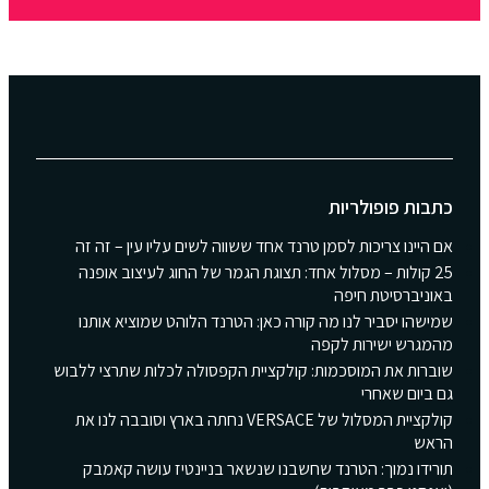
כתבות פופולריות
אם היינו צריכות לסמן טרנד אחד ששווה לשים עליו עין – זה זה
25 קולות – מסלול אחד: תצוגת הגמר של החוג לעיצוב אופנה
באוניברסיטת חיפה
שמישהו יסביר לנו מה קורה כאן: הטרנד הלוהט שמוציא אותנו
מהמגרש ישירות לקפה
שוברות את המוסכמות: קולקציית הקפסולה לכלות שתרצי ללבוש
גם ביום שאחרי
קולקציית המסלול של VERSACE נחתה בארץ וסובבה לנו את
הראש
תורידו נמוך: הטרנד שחשבנו שנשאר בניינטיז עושה קאמבק