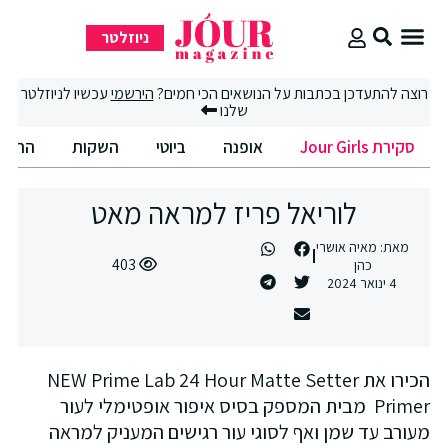
ניוזלטר
סקירת Jour Girls
סיבוב קניות
החיים הטובים
רוצה להתעדכן בכתבות על הנושאים הכי חמים?
הירשמי
עכשיו לניוזלטר
שלנו
סקירת Jour Girls
אופנה
ביוטי
השקות
החיים
לוריאל פריז למראה מאט
מאת:
מאיה אושרי
403
כהן
4 ינואר 2024
הכירו את NEW Prime Lab 24 Hour Matte Setter
Primer מבית המספק בסיס איפור אופטימלי לעור
מעורב עד שמן ואף לסוגי עור רגישים המעניק למראה