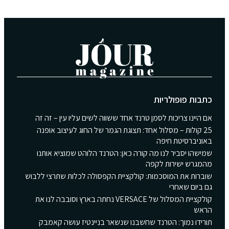
כתבות פופולריות
אם היינו צריכות לסמן טרנד אחד ששווה לשים עליו עין – זה זה
25 קולות – מסלול אחד: תצוגת הגמר של החוג לעיצוב אופנה
באוניברסיטת חיפה
שמישהו יסביר לנו מה קורה כאן: הטרנד הלוהט שמוציא אותנו
מהמגרש ישירות לקפה
שוברות את המוסכמות: קולקציית הקפסולה לכלות שתרצי ללבוש
גם ביום שאחרי
קולקציית המסלול של VERSACE נחתה בארץ וסובבה לנו את
הראש
תורידו נמוך: הטרנד שחשבנו שנשאר בניינטיז עושה קאמבק