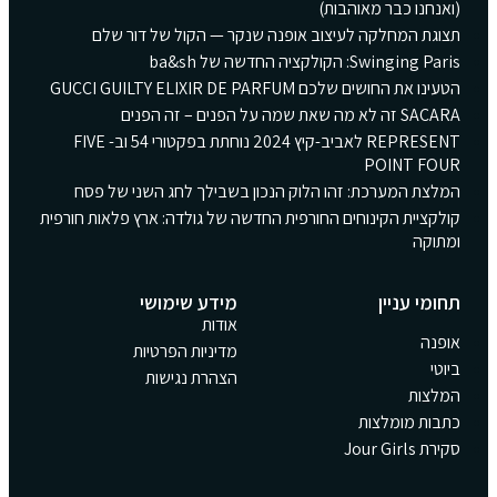
(ואנחנו כבר מאוהבות)
תצוגת המחלקה לעיצוב אופנה שנקר — הקול של דור שלם
Swinging Paris: הקולקציה החדשה של ba&sh
הטעינו את החושים שלכם GUCCI GUILTY ELIXIR DE PARFUM
SACARA זה לא מה שאת שמה על הפנים – זה הפנים
REPRESENT לאביב-קיץ 2024 נוחתת בפקטורי 54 וב- FIVE
POINT FOUR
המלצת המערכת: זהו הלוק הנכון בשבילך לחג השני של פסח
קולקציית הקינוחים החורפית החדשה של גולדה: ארץ פלאות חורפית
ומתוקה
תחומי עניין
מידע שימושי
אודות
אופנה
מדיניות הפרטיות
ביוטי
הצהרת נגישות
המלצות
כתבות מומלצות
סקירת Jour Girls