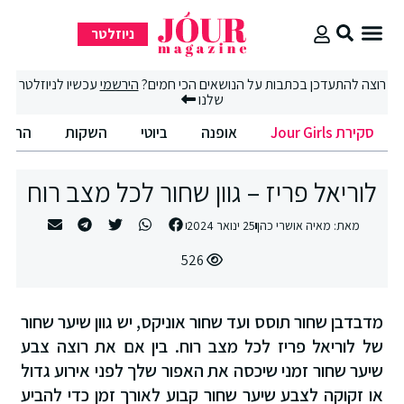
ניוזלטר
סקירת Jour Girls
רוצה להתעדכן בכתבות על הנושאים הכי חמים?
הירשמי
עכשיו לניוזלטר
שלנו
סקירת Jour Girls
אופנה
ביוטי
השקות
החיים הט
לוריאל פריז – גוון שחור לכל מצב רוח
מאת:
מאיה אושרי כהן
25 ינואר 2024
526
מדבדבן שחור תוסס ועד שחור אוניקס, יש גוון שיער שחור
של לוריאל פריז לכל מצב רוח. בין אם את רוצה צבע
שיער שחור זמני שיכסה את האפור שלך לפני אירוע גדול
או זקוקה לצבע שיער שחור קבוע לאורך זמן כדי להביע