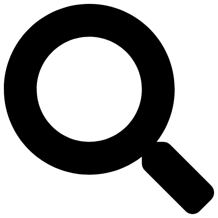
דלג
לתוכן