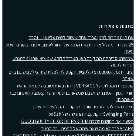
כתבות פופולריות
אם היינו צריכות לסמן טרנד אחד ששווה לשים עליו עין – זה זה
25 קולות – מסלול אחד: תצוגת הגמר של החוג לעיצוב אופנה באוניברסיטת
חיפה
שמישהו יסביר לנו מה קורה כאן: הטרנד הלוהט שמוציא אותנו מהמגרש
ישירות לקפה
שוברות את המוסכמות: קולקציית הקפסולה לכלות שתרצי ללבוש גם ביום
שאחרי
קולקציית המסלול של VERSACE נחתה בארץ וסובבה לנו את הראש
תורידו נמוך: הטרנד שחשבנו שנשאר בניינטיז עושה קאמבק (ואנחנו כבר
מאוהבות)
תצוגת המחלקה לעיצוב אופנה שנקר — הקול של דור שלם
Swinging Paris: הקולקציה החדשה של ba&sh
הטעינו את החושים שלכם GUCCI GUILTY ELIXIR DE PARFUM
SACARA זה לא מה שאת שמה על הפנים – זה הפנים
REPRESENT לאביב-קיץ 2024 נוחתת בפקטורי 54 וב- FIVE POINT