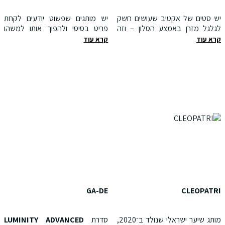
יש סטים של אקטיב שעושים חשק
יש מותגים שפשוט יודעים לקחת
לגלגל מזרן באמצע הסלון – וזה
פריט בסיסי ולהפוך אותו למשהו
אחד מהם. סט היוגה השחור
שמרגיש כמו "הלוק שלנו Under
קרא עוד
קרא עוד
שקיבלנו משלב טופ תומך עם גזרה
the Rock הוא בדיוק כזה. מאז
נקייה וטייץ מחטב בעדינות, כזה
2017 הם בונים לעצמם שם של
שנשאר במקום בכל תנועה ולא לוחץ
מותג ג׳ינסים שיושב בול על הגוף,
איפה שלא צריך. הבד רך, נושם
יודע להחמיא בדיוק במקומות
ומרגיש כמו שכבה שנייה של עור,
הנכונים ושם את האישה במרכז.
אבל עדיין יושב מספיק "אסוף"
השנה, לראשונה, גם הגברים
בשביל פוזות יוגה אמיצות וגם לשגרה
מקבלים את הבמה.
מחוץ לסטודיו. מבחינתנו זה בדיוק
מה אהבנו?
הסט שעובר בלי מאמץ ממזרן היוגה
הגישה. Under the Rock לוקחים
לעליונית וג׳קט ג׳ינס – ולבראנץ׳ של
גזרות קלאסיות ומרעננים אותן בכל
סוף השבוע.
עונה – שטיפות חדשות
שירות המדידה בבית – נקודת
הבדל אמיתית
GA-DE
CLEOPATRI
אנחנו תמיד בעד חוויות שמכבדות
את הגוף ואת הזמן של הלקוחה.
Under the Rock מציעים משלוח
מותג שיער ישראלי שנולד ב־2020,
סדרת
LUMINITY ADVANCED