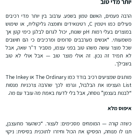
יותר מדי טוב
הרבה פעמים, האשם טמון בשפע. ערבוב בין יותר מדי רכיבים
פעילים כמו ויטמין C, רטינואידים וחומצה גליקולית, או שימוש
במוצרים בעלי רמות pH שונות, יכול לגרום לבלגן כימי קטן אך
משמעותי. “אנשים מערבבים סרומים ומרכיבים כי הם חושבים
שכל מוצר עושה משהו טוב בפני עצמו, מסביר ד"ר שאה, אבל
לא תמיד זה נכון. זה אולי מוצר טוב — אבל אולי לא טוב
בשבילך.
מותגים שמציעים רכיב בודד כמו The Ordinary או The Inkey
List העצימו את הבלבול, וגרמו לכך שהרבה צרכניות מנסות
“לבנות בעצמן” נוסחה, אבל בלי לדעת באמת מה עובד עם מה.
איפוס מלא
כשזה קורה — המומחים מסכימים: לעצור. “כשהעור מתעצבן,
תנו לו מנוחה, הפסיקו את הכול וחיזרו לתוכנית בסיסית: ניקוי