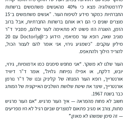
לדרמטולוגיה מצא כי 40% מהאנשים משתמשים ברשתות
החברתיות כמקור מידע לטיפוח העור. "אנשים משתמשים ב־15
מוצרים שונים כי הם ראו אותם ברשתות החברתיות, אבל ברוב
הזמן, השגרה הזו פשוט לא מתאימה לעור שלהם, מסביר ד"ר
מוניב שאה, רופא עור ממיאמי, הידוע כ־@Doctorly עם 20
מיליון עוקבים. "כשמגיע גירוי, אני אומר להם לעצור הכול,
להוריד הילוך ולהתאפס.
העור שלנו לא משקר. “אני מחפש סימנים כמו אדמומיות, גירוי,
יובש, דלקת, או אפילו נפיחות גלויה”, אומר ד"ר דיוויד
אורנטרייך, רופא העור המנחה של קליניק ובנו של ד"ר נורמן
אורנטרייך, שיצר את שיטת שלושת השלבים האייקונית של המותג
כבר בשנת 1967.
חשוב לא פחות מהמראה — איך העור מרגיש. “אם העור מרגיש
מתוח, צורב או מגיב פתאום למוצרים שביום רגיל לא היו מפריעים
— זה סימן שמשהו לא מאוזן.”