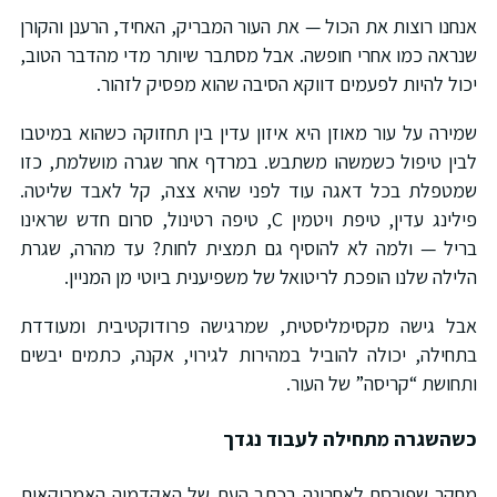
אנחנו רוצות את הכול — את העור המבריק, האחיד, הרענן והקורן
שנראה כמו אחרי חופשה. אבל מסתבר שיותר מדי מהדבר הטוב,
יכול להיות לפעמים דווקא הסיבה שהוא מפסיק לזהור.
שמירה על עור מאוזן היא איזון עדין בין תחזוקה כשהוא במיטבו
לבין טיפול כשמשהו משתבש. במרדף אחר שגרה מושלמת, כזו
שמטפלת בכל דאגה עוד לפני שהיא צצה, קל לאבד שליטה.
פילינג עדין, טיפת ויטמין C, טיפה רטינול, סרום חדש שראינו
בריל — ולמה לא להוסיף גם תמצית לחות? עד מהרה, שגרת
הלילה שלנו הופכת לריטואל של משפיענית ביוטי מן המניין.
אבל גישה מקסימליסטית, שמרגישה פרודוקטיבית ומעודדת
בתחילה, יכולה להוביל במהירות לגירוי, אקנה, כתמים יבשים
ותחושת “קריסה” של העור.
כשהשגרה מתחילה לעבוד נגדך
מחקר שפורסם לאחרונה בכתב העת של האקדמיה האמריקאית