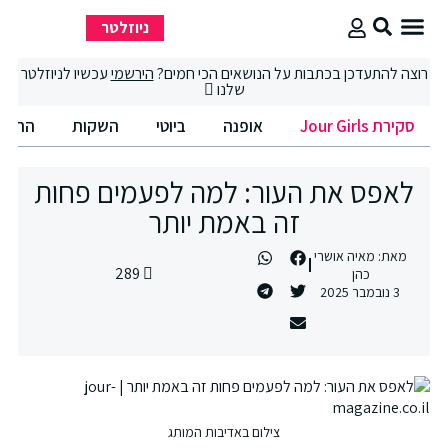
ניוזלטר
סקירת Jour Girls
סיבוב קניות
החיים הטובים
רוצה להתעדכן בכתבות על הנושאים הכי חמים?
הירשמי
עכשיו לניוזלטר
שלנו
סקירת Jour Girls
אופנה
ביוטי
השקות
החיים
לאפס את העור: למה לפעמים פחות
זה באמת יותר
מאת:
מאיה אושרי
289
כהן
3 נובמבר 2025
צילום באדיבות המותג