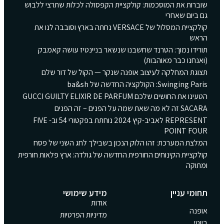
שוברות את המוסכמות: קולקציית הקפסולה לכלות שתרצי ללבוש
גם ביום שאחרי
קולקציית המסלול של VERSACE נחתה בארץ וסובבה לנו את
הראש
תורידו נמוך: הטרנד שחשבנו שנשאר בניינטיז עושה קאמבק
(ואנחנו כבר מאוהבות)
תצוגת המחלקה לעיצוב אופנה שנקר — הקול של דור שלם
Swinging Paris: הקולקציה החדשה של ba&sh
הטעינו את החושים שלכם GUCCI GUILTY ELIXIR DE PARFUM
SACARA זה לא מה שאת שמה על הפנים – זה הפנים
REPRESENT לאביב-קיץ 2024 נוחתת בפקטורי 54 וב- FIVE
POINT FOUR
המלצת המערכת: זהו הלוק הנכון בשבילך לחג השני של פסח
קולקציית הקינוחים החורפית החדשה של גולדה: ארץ פלאות חורפית
ומתוקה
תחומי עניין
מידע שימושי
אודות
אופנה
מדיניות הפרטיות
ביוטי