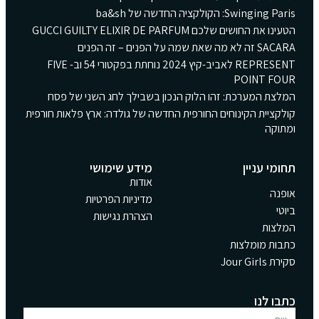
Swinging Paris: הקולקציה החדשה של ba&sh
הטעינו את החושים שלכם GUCCI GUILTY ELIXIR DE PARFUM
SACARA זה לא מה שאת שמה על הפנים – זה הפנים
REPRESENT לאביב-קיץ 2024 נוחתת בפקטורי 54 וב- FIVE
POINT FOUR
המלצת המערכת: זהו הלוק הנכון בשבילך לחג השני של פסח
קולקציית הקינוחים החורפית החדשה של גולדה: ארץ פלאות חורפית
ומתוקה
תחומי עניין
מידע שימושי
אודות
אופנה
מדיניות הפרטיות
ביוטי
הצהרת נגישות
המלצות
כתבות מומלצות
סקירת Jour Girls
כתבו לנו