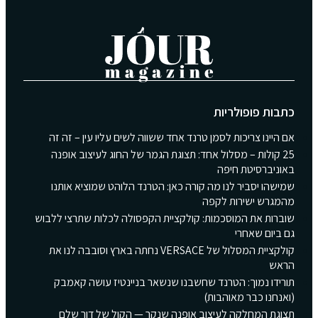
כתבות פופולריות
אם היינו צריכות לסמן טרנד אחד ששווה לשים עליו עין – זה זה
25 קולות – מסלול אחד: תצוגת הגמר של החוג לעיצוב אופנה
באוניברסיטת חיפה
שמישהו יסביר לנו מה קורה כאן: הטרנד הלוהט שמוציא אותנו
מהמגרש ישירות לקפה
שוברות את המוסכמות: קולקציית הקפסולה לכלות שתרצי ללבוש
גם ביום שאחרי
קולקציית המסלול של VERSACE נחתה בארץ וסובבה לנו את
הראש
תורידו נמוך: הטרנד שחשבנו שנשאר בניינטיז עושה קאמבק
(ואנחנו כבר מאוהבות)
תצוגת המחלקה לעיצוב אופנה שנקר — הקול של דור שלם