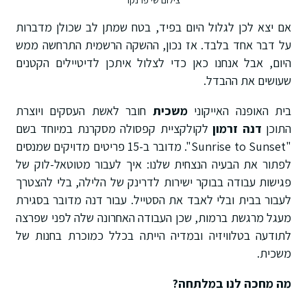
צילום שי פרנקו
אם יצא לכן לגלול היום בפיד, בטח שמתן לב שכולן מדברות
על דבר אחד בלבד. אז נכון, ההשקה הרשמית התרחשה ממש
היום, אבל אנחנו כאן כדי לצלול איתכן לדיטיילים הקטנים
שעושים את ההבדל.
בית האופנה האייקוני
משכית
חובר לאשת העסקים ויוצרת
התוכן
דנה זרמון
לקולקציית קפסולה מסקרנת במיוחד בשם
"Sunrise to Sunset"
. מדובר ב-15 פריטים מדויקים שמנסים
לפתור את הבעיה הנצחית שלנו: איך לעבור מטוטאל-לוק של
פגישות עבודה בבוקר ישירות לדרינק של הלילה, בלי להצטרך
לעבור בבית ובלי לאבד את הסטייל
. עבור דנה מדובר בסגירת
מעגל מרגשת ברמות, שכן העבודה האחרונה שלה לפני שפרצה
לתודעה בטלוויזיה ובמדיה הייתה בכלל כמוכרת בחנות של
משכית
.
מה מחכה לנו במלתחה?