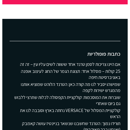
כתבות פופולריות
אם היינו צריכות לסמן טרנד אחד ששווה לשים עליו עין – זה זה
25 קולות – מסלול אחד: תצוגת הגמר של החוג לעיצוב אופנה
באוניברסיטת חיפה
שמישהו יסביר לנו מה קורה כאן: הטרנד הלוהט שמוציא אותנו
מהמגרש ישירות לקפה
שוברות את המוסכמות: קולקציית הקפסולה לכלות שתרצי ללבוש
גם ביום שאחרי
קולקציית המסלול של VERSACE נחתה בארץ וסובבה לנו את
הראש
תורידו נמוך: הטרנד שחשבנו שנשאר בניינטיז עושה קאמבק
(ואנחנו כבר מאוהבות)