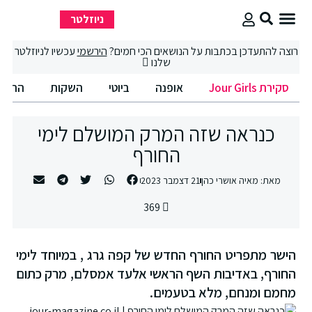
ניוזלטר
סקירת Jour Girls
סיבוב קניות
החיים הטובים
רוצה להתעדכן בכתבות על הנושאים הכי חמים?
הירשמי
עכשיו לניוזלטר
שלנו
סקירת Jour Girls
אופנה
ביוטי
השקות
החיים הט
כנראה שזה המרק המושלם לימי
החורף
מאת:
מאיה אושרי כהן
21 דצמבר 2023
369
הישר מתפריט החורף החדש של קפה גרג , במיוחד לימי
החורף, באדיבות השף הראשי אלעד אמסלם, מרק כתום
מחמם ומנחם, מלא בטעמים.