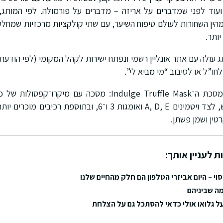
 ועוד לפני שמדברים על אריזה – מדברים על פורמולה. לפי המותג,
הין השחורות לעולם טיפוח השיער, עם שתי קולקציות מרכזיות שמחלקו
יותר.
עולה עם אתר אונליין רשמי ונפתח ישירות לקהל המקומי (לפי הודעת 
חו”ל או לסיבוב “מי מביא לי”.
הכוכבת של הליין היא מסכת ה־Indulge Truffle Mask: מסכה עם 
להשתחרר בזמן השימוש, לצד ויטמינים A, D, E ואומגות 3 ו־6, ו
טין ושמן פשתן.
ת לעניין אותך:
י – היום אביזרי הטלפון הם חלק מהחיים שלנו
מה שביניהם
ל גלואו אולי כדאי להסתכל גם על הצלחת