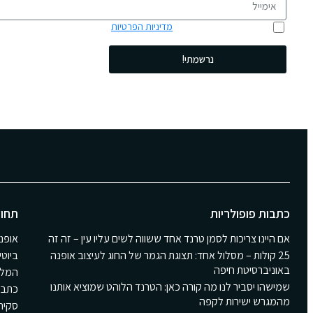
אני מאשר/ת כי קראתי את
מדיניות הפרטיות
ואני מסכים/ה לשימוש בפרטים 
נרשמתי!
כתבות פופולריות
תחומ
אם היינו צריכות לסמן טרנד אחד ששווה לשים עליו עין – זה זה
אופנ
25 קולות – מסלול אחד: תצוגת הגמר של החוג לעיצוב אופנה
ביוטי
באוניברסיטת חיפה
המלצ
שמישהו יסביר לנו מה קורה כאן: הטרנד הלוהט שמוציא אותנו
כתבו
מהמגרש ישירות לקפה
סקירת Girls