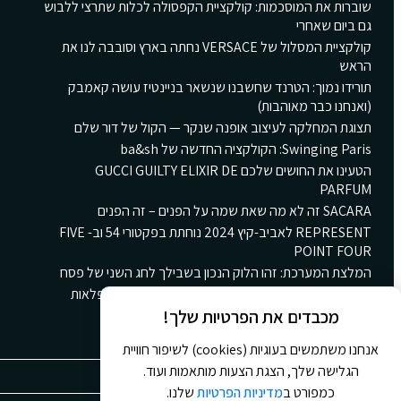
שוברות את המוסכמות: קולקציית הקפסולה לכלות שתרצי ללבוש
גם ביום שאחרי
קולקציית המסלול של VERSACE נחתה בארץ וסובבה לנו את
הראש
תורידו נמוך: הטרנד שחשבנו שנשאר בניינטיז עושה קאמבק
(ואנחנו כבר מאוהבות)
תצוגת המחלקה לעיצוב אופנה שנקר — הקול של דור שלם
Swinging Paris: הקולקציה החדשה של ba&sh
הטעינו את החושים שלכם GUCCI GUILTY ELIXIR DE
PARFUM
SACARA זה לא מה שאת שמה על הפנים – זה הפנים
REPRESENT לאביב-קיץ 2024 נוחתת בפקטורי 54 וב- FIVE
POINT FOUR
המלצת המערכת: זהו הלוק הנכון בשבילך לחג השני של פסח
קולקציית הקינוחים החורפית החדשה של גולדה: ארץ פלאות
חורפית ומתוקה
מכבדים את הפרטיות שלך!
אנחנו משתמשים בעוגיות (cookies) לשיפור חוויית
הגלישה שלך, הצגת הצעות מותאמות ועוד.
כמפורט ב
מדיניות הפרטיות
שלנו.