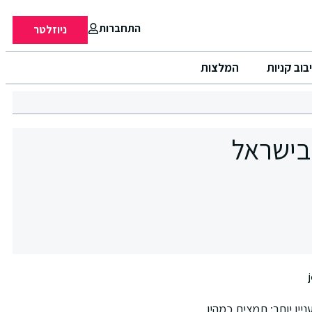
התחברות
ניוזלטר
בוב קניות
המלצות
TruffLuv נוחתת בישראל
 ומרקם, TruffLuv מגיעה עם טוויסט מעניין יותר: תמצית כמהין