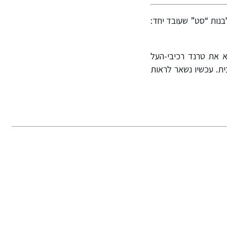
כשיר leave-in וסרום – הרעיון הוא לבנות “סט” שעובד יחד:
א את טרנד רכיבי-העל
ית. עכשיו נשאר לראות