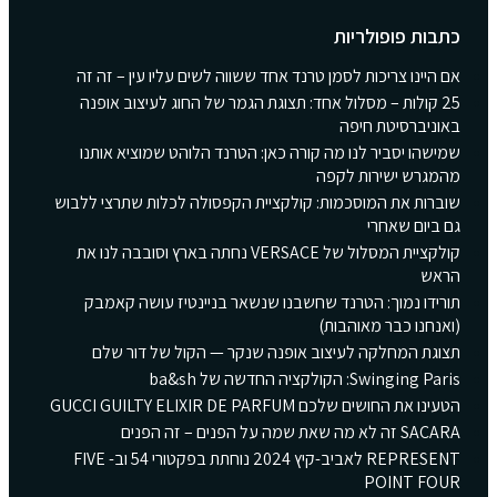
כתבות פופולריות
אם היינו צריכות לסמן טרנד אחד ששווה לשים עליו עין – זה זה
25 קולות – מסלול אחד: תצוגת הגמר של החוג לעיצוב אופנה
באוניברסיטת חיפה
שמישהו יסביר לנו מה קורה כאן: הטרנד הלוהט שמוציא אותנו
מהמגרש ישירות לקפה
שוברות את המוסכמות: קולקציית הקפסולה לכלות שתרצי ללבוש
גם ביום שאחרי
קולקציית המסלול של VERSACE נחתה בארץ וסובבה לנו את
הראש
תורידו נמוך: הטרנד שחשבנו שנשאר בניינטיז עושה קאמבק
(ואנחנו כבר מאוהבות)
תצוגת המחלקה לעיצוב אופנה שנקר — הקול של דור שלם
Swinging Paris: הקולקציה החדשה של ba&sh
הטעינו את החושים שלכם GUCCI GUILTY ELIXIR DE PARFUM
SACARA זה לא מה שאת שמה על הפנים – זה הפנים
REPRESENT לאביב-קיץ 2024 נוחתת בפקטורי 54 וב- FIVE
POINT FOUR