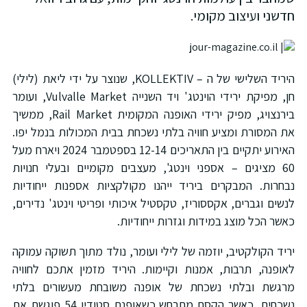
חדשני ועיצוב מקומי.
היריד השלישי של ה – KOLLEKTIV, שנוצר על ידי ליאת (לילי)
חן, מפיקת ירידי הוינטג' ויד השנייה Vulvalle Market, ועומר
בירנצויג, מפיק ירידי האופנה המקומית Rail Market, ממשיך
את המסורת ומציע חוויה בלתי נשכחת בבית המכולות בנמל יפו.
האירוע יתקיים בין התאריכים 12-14 בספטמבר 2024 ויארח מעל
60 מציגים – אספני וינטג', מעצבים מקומיים ובעלי חנויות
נבחרות. המבקרים ביריד ייהנו מקולקציות אספנות ייחודיות
לנשים וגברים, אקססוריז, טקסטיל איכותי ופריטי וינטג' נדירים,
כאשר הכל מוצג במידות וגזרות ייחודיות.
יריד הקולקטיב, יוזמה של לילי ועומר, נולד מתוך תשוקה עמוקה
לאופנה, תרבות, אמנות וקיימות. היריד מזמין אתכם לחוויה
מרגשת ובלתי נשכחת של אופנה משובחת מעשורים בלתי
נשכחים, כאשר הקסם מתרחש כשאופנת סטודיו 54 פוגשת את