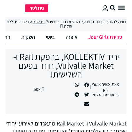
ניוזלטר
סקירת Jour Girls
סיבוב קניות
החיים הטובים
רוצה להתעדכן בכתבות על הנושאים הכי חמים?
הירשמי
עכשיו לניוזלטר
שלנו
סקירת Jour Girls
אופנה
ביוטי
השקות
החיים
יריד KOLLEKTIV, בהפקת Rail ו-
Vulvalle Market, חוזר בפעם
השלישית!
מאת:
מאיה אושרי
608
כהן
8 ספטמבר 2024
Vulvalle Market ו-Rail Market מתאגדים לאירוע ייחודי
שמחבר בין עולמות הוינטג' והקיימות, עם גרוב ויזואלי