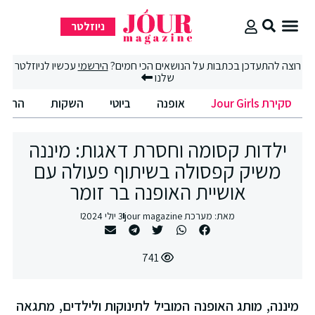
ניוזלטר
סקירת Jour Girls
רוצה להתעדכן בכתבות על הנושאים הכי חמים?
הירשמי
עכשיו לניוזלטר
שלנו
סקירת Jour Girls
אופנה
ביוטי
השקות
החיים הט
ילדות קסומה וחסרת דאגות: מיננה
משיק קפסולה בשיתוף פעולה עם
אושיית האופנה בר זומר
מאת:
מערכת jour magazine
3 יולי 2024
741
מיננה, מותג האופנה המוביל לתינוקות ולילדים, מתגאה