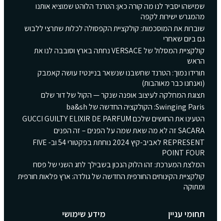
שמישהו יסביר לנו מה קורה כאן: הטרנד הלוהט שמוציא אותנו
מהמגרש ישירות לקפה
שוברות את המוסכמות: קולקציית הקפסולה לכלות שתרצי ללבוש
גם ביום שאחרי
קולקציית המסלול של VERSACE נחתה בארץ וסובבה לנו את
הראש
תורידו נמוך: הטרנד שחשבנו שנשאר בניינטיז עושה קאמבק
(ואנחנו כבר מאוהבות)
תצוגת המחלקה לעיצוב אופנה שנקר — הקול של דור שלם
Swinging Paris: הקולקציה החדשה של ba&sh
הטעינו את החושים שלכם GUCCI GUILTY ELIXIR DE PARFUM
SACARA זה לא מה שאת שמה על הפנים – זה הפנים
REPRESENT לאביב-קיץ 2024 נוחתת בפקטורי 54 וב- FIVE
POINT FOUR
המלצת המערכת: זהו הלוק הנכון בשבילך לחג השני של פסח
קולקציית הקינוחים החורפית החדשה של גולדה: ארץ פלאות חורפית
ומתוקה
תחומי עניין
מידע שימושי